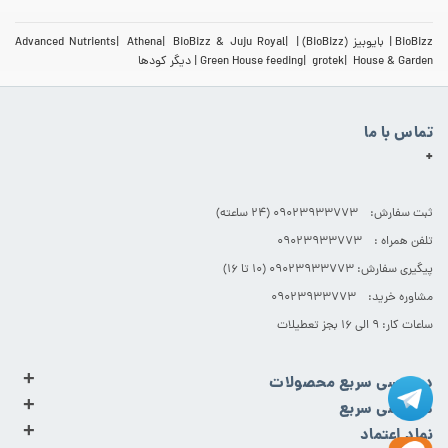
BioBizz
بایوبیز (BioBizz)
BioBizz & Juju Royal
Athena
Advanced Nutrients
House & Garden
grotek
Green House feeding
دیگر کودها
تماس با ما
+
ثبت سفارش: 09023933773 (۲۴ ساعته)
تلفن همراه : 09023933773
پیگیری سفارش: 09023933773 (۱۰ تا ۱۶)
مشاوره خرید: 09023933773
ساعات کار: ۹ الی ۱۶ بجز تعطیلات
+
دسترسی سریع محصولات
+
دسترسی سریع
+
نماد اعتماد