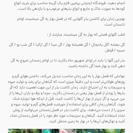
انجام دهید. فروشگاه اینترنتی پرشین فارم یک گزینه مناسب برای خرید انواع
کودها به صورت خاک و مایع و انواع بذرهای مرغوب و با بازدهی بالا است .
بهترین زمان برای کاشتن بذر گلهایی که در فصل بهار به گل مینشینند اواخر
تابسنان است.
اغلب گلهای فصلی که بهار به گل مینشینند عبارتند از :
گل بنفشه /گل پامچال / گل همیشه بهار / گل مینا / گل آزالیا / گل شب بو / گل
سینره / قرنفل
بذر این گلها را باید در اواخر شهریور ماه بکارید تا در اواخر زمستان شروع به گل
دهی کنند و بهار شما گل داشته باشید.
عواملی که فصل بهار را به این زمان مناسب تبدیل می‌کند، داشتن هوای گرم و
روزهای طولانی‌تر است و این دقیقاً چیزی است که گیاهان برای رشد و تولید میوه
و سبزیجات به آن احتیاج دارند. زمان کاشت بذر از این جهت اهمیت دارد که اگر
بذرها را زودتر از فصل بهار یعنی در زمستان بکارید، سرما و برف و باران آن‌ها را از
بین می‌برد و اگر دیرتر از بهار آن‌ها را کاشت کنید، قبل از اینکه هوا دوباره خنک
شود، گیاهان زمان کافی برای استفاده از خورشید فصل‌های گرم و تولید میوه و
سبزی را از دست می‌دهند. برای کاشت بذر در فصل زمستان می‌توانید از روش
نشاء استفاده کنید. گیاهان و سبزیجات مورد نظر خود را در فصل زمستان نشاء
کنید و نهال‌های آن‌ها را در بهار به زمین منتقل کنید.