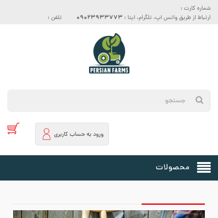
شماره کارت :
09023933773
ارتباط از طریق واتس اپ، تلگرام، ایتا :
تلفن :
ورود به حساب کاربری
محصولات