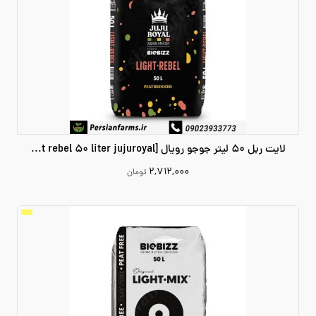
لایت ربل 50 لیتر جوجو رویال [light rebel 50 liter jujuroyal]
۲,۷۱۲,۰۰۰
تومان
2712000
افزودن به سبد خرید