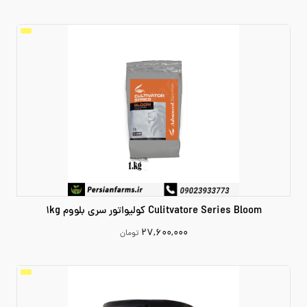
110600000
افزودن به سبد خرید
Culitvatore Series Bloom کولیواتور سری بلووم 1kg
۲۷,۶۰۰,۰۰۰
تومان
27600000
افزودن به سبد خرید