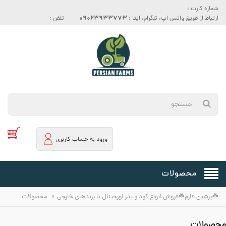
شماره کارت :
09023933773
ارتباط از طریق واتس اپ، تلگرام، ایتا :
تلفن :
ورود به حساب کاربری
محصولات
»
☘️پرشین فارم☘️فروش انواع کود و بذر اورجینال با برندهای خارجی
محصولات
محصولات