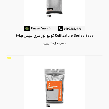
Culitvatore Series Base کولیواتور سری بییس 10kg
۱۱۰,۶۰۰,۰۰۰
تومان
110600000
افزودن به سبد خرید