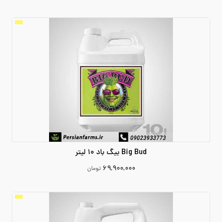
19150000
افزودن به سبد خرید
Big Bud بیگ باد 10 لیتر
۶۹,۹۰۰,۰۰۰
تومان
69900000
افزودن به سبد خرید