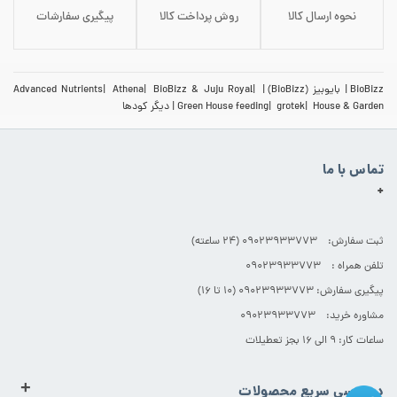
نحوه ارسال کالا
روش پرداخت کالا
پیگیری سفارشات
BioBizz
بایوبیز (BioBizz)
BioBizz & Juju Royal
Athena
Advanced Nutrients
House & Garden
grotek
Green House feeding
دیگر کودها
تماس با ما
+
ثبت سفارش: 09023933773 (۲۴ ساعته)
تلفن همراه : 09023933773
پیگیری سفارش: 09023933773 (۱۰ تا ۱۶)
مشاوره خرید: 09023933773
ساعات کار: ۹ الی ۱۶ بجز تعطیلات
+
دسترسی سریع محصولات