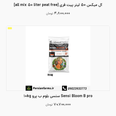
آل میکس 50 لیتر پیت فری [all mix 50 liter peat free]
۴,۸۰۰,۰۰۰
تومان
4800000
افزودن به سبد خرید
Sensi Bloom B pro سنسی بلوم ب پرو 10kg
۷۰,۷۰۰,۰۰۰
تومان
70700000