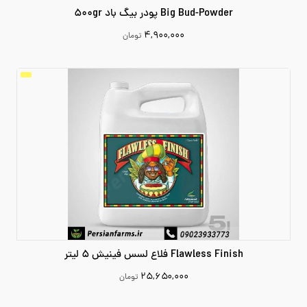
Big Bud-Powder پودر بیگ باد 500gr
۴,۹۰۰,۰۰۰
تومان
4900000
افزودن به سبد خرید
Flawless Finish فلاع لسس فینیش 5 لیتر
۲۵,۶۵۰,۰۰۰
تومان
25650000