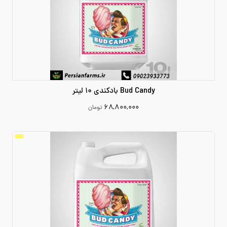
Bud Candy بادکندی 10 لیتر
۶۸,۸۰۰,۰۰۰
تومان
68800000
افزودن به سبد خرید