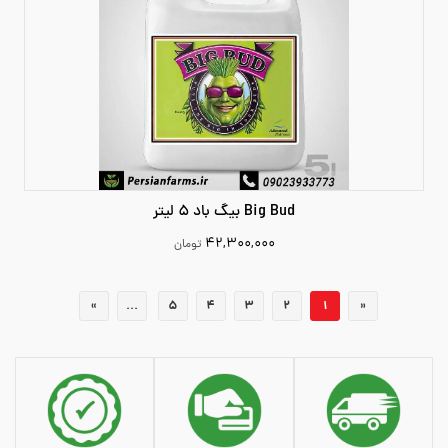
Big Bud بیگ باد 5 لیتر
۴۲,۳۰۰,۰۰۰
تومان
42300000
«
1
2
3
4
افزودن به سبد خرید
5
...
»