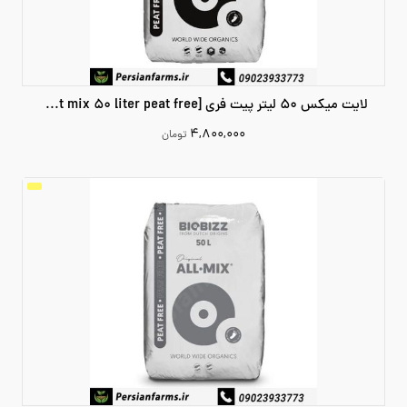
لایت میکس 50 لیتر پیت فری [light mix 50 liter peat free]
۴,۸۰۰,۰۰۰
تومان
4800000
افزودن به سبد خرید