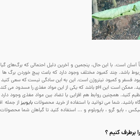
تاً آسان است. با این حال، پنجمین و آخرین دلیل احتمالی که برگ‌های گیا
بالا پیچ می‌خورد می‌تواند به مواد مغذی و pH مربوط باشد. چند کمبود مختلف وجود دارد که باعث پیچ خوردن ب
مبود فسفر و کمبود نیتروژن است. این به این سادگی نیست که سعی کنید 
با تغذیه مواد مغذی خود با میزان مصرف زیادتر اصلاح کنید. ممکن است این pH باشد که یکی از این مواد مغذی را مسدو
اید آن را در محدوده ایده آل (معمولاً بین 6-7) تنظیم کنید. همچنین روابط هم افزایی یا تضاد بین مواد مغذی وجود
آگاه باشید. شما می توانید با استفاده از خرید محصولات
بایوبیز
از جمله افز
ل میکس ، بایو گرو ، بایوبلوم و ... استفاده کنید تا گیاهان شما محصولات 
 برطرف کنیم ؟