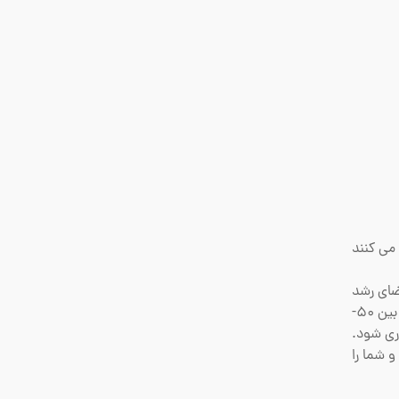
می کنند
ضای رشد
می توانید به راحتی تشخیص دهید که آیا این چیزی است که رشد شما را آزار می دهد. شما باید رطوبت را در محدوده رشد ایده آل بین 50-
ماری شود.
 شما را