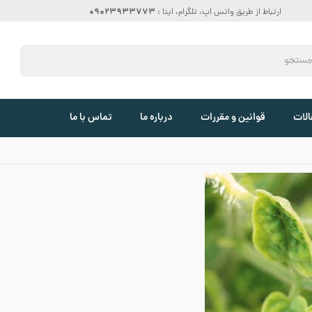
09023933773
ارتباط از طریق واتس اپ، تلگرام، ایتا :
الات
قوانین و مقررات
درباره ما
تماس با ما