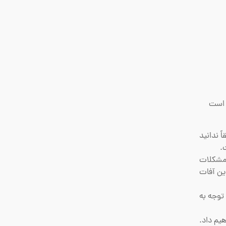
 است
 ندانید
.
ی مشکلات
این آفات
 توجه به
هیم داد.