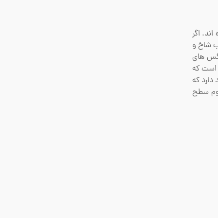
ند. اگر
ب شاخ و
مگس های
ی است که
 دارد که
اوم سطح