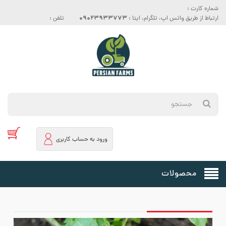
شماره کارت :
09023933773
ارتباط از طریق واتس اپ، تلگرام، ایتا :
تلفن :
ورود به حساب کاربری
محصولات