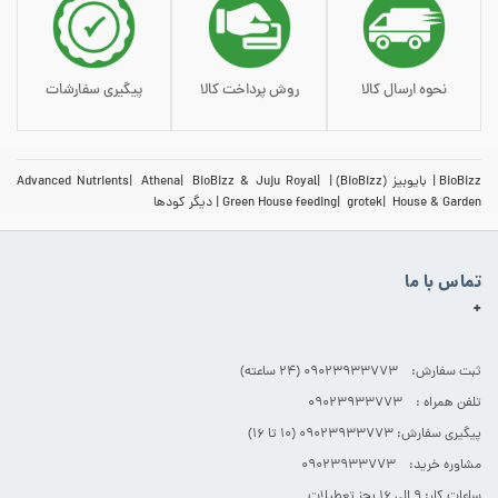
نحوه ارسال کالا
روش پرداخت کالا
پیگیری سفارشات
BioBizz
بایوبیز (BioBizz)
BioBizz & Juju Royal
Athena
Advanced Nutrients
House & Garden
grotek
Green House feeding
دیگر کودها
تماس با ما
+
ثبت سفارش: 09023933773 (۲۴ ساعته)
تلفن همراه : 09023933773
پیگیری سفارش: 09023933773 (۱۰ تا ۱۶)
مشاوره خرید: 09023933773
ساعات کار: ۹ الی ۱۶ بجز تعطیلات