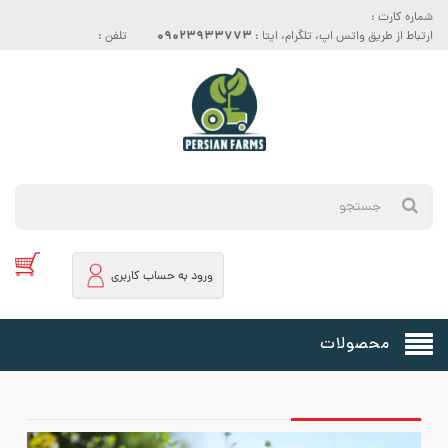
شماره کارت :
09023933773
ارتباط از طریق واتس اپ، تلگرام، ایتا :
تلفن :
ورود به حساب کاربری
محصولات