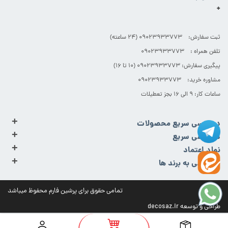
+
ثبت سفارش: 09023933773 (۲۴ ساعته)
تلفن همراه : 09023933773
پیگیری سفارش: 09023933773 (۱۰ تا ۱۶)
مشاوره خرید: 09023933773
ساعات کار: ۹ الی ۱۶ بجز تعطیلات
+
دسترسی سریع محصولات
+
دسترسی سریع
+
نماد اعتماد
+
دسترسی به برند ها
تمامی حقوق برای پرشین فارم محفوظ میباشد
طراحی و توسعه
decosaz.ir