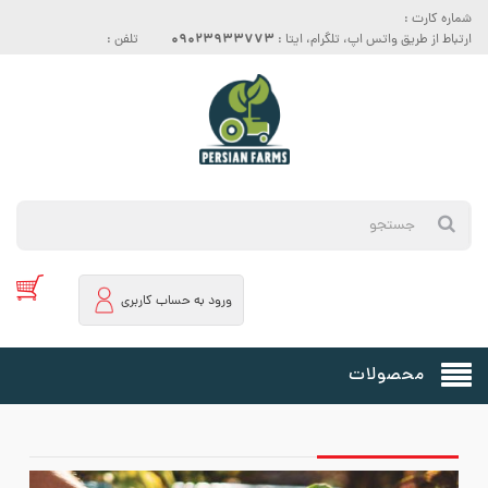
شماره کارت :
09023933773
ارتباط از طریق واتس اپ، تلگرام، ایتا :
تلفن :
ورود به حساب کاربری
محصولات