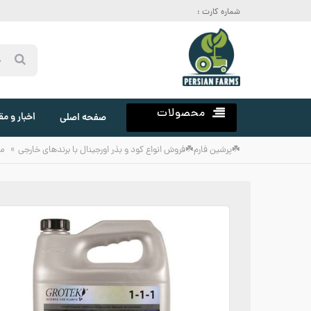
شماره کارت :
محصولات
اخبار و مق
صفحه اصلی
»
☘️پرشین فارم☘️فروش انواع کود و بذر اورجینال با برندهای خارجی
م