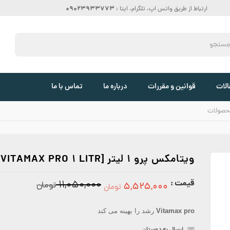
09023933773
ارتباط از طریق واتس اپ، تلگرام، ایتا :
الات
قوانین و مقررات
درباره ما
تماس با ما
حصولات
ویتامکس پرو 1 لیتر [VITAMAX PRO 1 LITR]
5525000
قیمت :
۱۱,۰۵۰,۰۰۰
تومان
۵,۵۲۵,۰۰۰
تومان
Vitamax pro
رشد را بهینه می کند