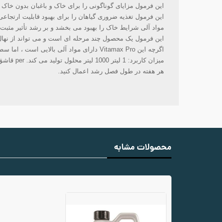
این فرمول مزایای گوناگونی را برای خاک و باغبان بدون خاک 
این فرمول تغذیه ضروری گیاهان را برای بهبود قابلیت ارتجاع
مواد آلی شرایط خاک را بهبود می بخشد و بر رشد تأثیر مثبت 
این فرمول یک محصول چند مرحله ای است و می تواند از نهال 
اگرچه این Vitamax Pro دارای مواد آلی بالایی است ، اما سطح پایینی از ذرات معلق در محلول را دارد و برای همه سیستم های هیدروپونیک مناسب است.
میزان کاربرد: 1 لیتر 1000 لیتر محلول تولید می کند. per قاشق چایخوری در هر 1.25 قطعه آب (1 میلی لیتر / 1 لیتر) مخلوط کنید.
هر هفته در طول فصل رشد اعمال کنید.
محصولات مشابه