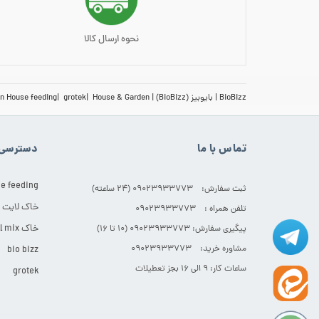
نحوه ارسال کالا
BioBizz
بایوبیز (BioBizz)
House & Garden
grotek
n House feeding
تماس با ما
دسترسی 
e feeding
ثبت سفارش: 09023933773 (۲۴ ساعته)
خاک لایت
تلفن همراه : 09023933773
خاک All mix
پیگیری سفارش: 09023933773 (۱۰ تا ۱۶)
مشاوره خرید: 09023933773
bio bizz
ساعات کار: ۹ الی ۱۶ بجز تعطیلات
grotek