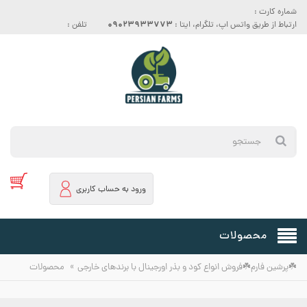
شماره کارت :
09023933773
ارتباط از طریق واتس اپ، تلگرام، ایتا :
تلفن :
ورود به حساب کاربری
محصولات
»
☘️پرشین فارم☘️فروش انواع کود و بذر اورجینال با برندهای خارجی
محصولات