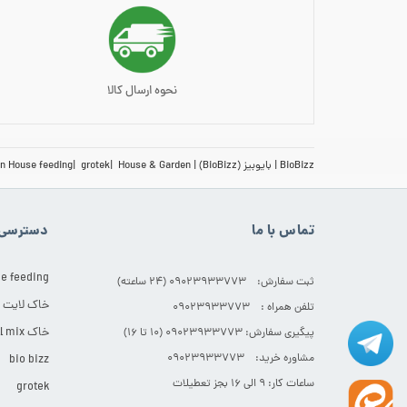
نحوه ارسال کالا
BioBizz
بایوبیز (BioBizz)
House & Garden
grotek
n House feeding
تماس با ما
دسترسی 
e feeding
ثبت سفارش: 09023933773 (۲۴ ساعته)
خاک لایت
تلفن همراه : 09023933773
خاک All mix
پیگیری سفارش: 09023933773 (۱۰ تا ۱۶)
مشاوره خرید: 09023933773
bio bizz
ساعات کار: ۹ الی ۱۶ بجز تعطیلات
grotek