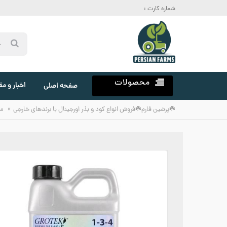
شماره کارت :
محصولات
اخبار و مق
صفحه اصلی
»
☘️پرشین فارم☘️فروش انواع کود و بذر اورجینال با برندهای خارجی
م