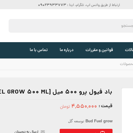
09023933773
ارتباط از طریق واتس اپ، تلگرام، ایتا :
الات
قوانین و مقررات
درباره ما
تماس با ما
حصولات
باد فیول پرو 500 میل [BUD FUEL GROW 500 ML]
قیمت :
۴,۵۵۰,۰۰۰
تومان
4550000
Bud Fuel grow
توسعه گل
ارسال به دوستان