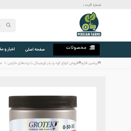
شماره کارت :
محصولات
اخبار و مق
صفحه اصلی
»
☘️پرشین فارم☘️فروش انواع کود و بذر اورجینال با برندهای خارجی
م