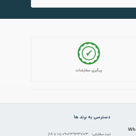
پیگیری سفارشات
دسترسی به برند ها
ثبت سفارش: 09023933773 (۱۰ تا ۱۸)