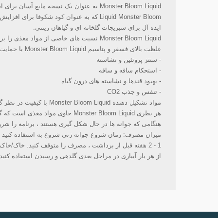
Monster Bloom Liquid به عنوان یک نسخه مایع آسان برای استفاده از پودر شده Grotek فرموله شده است.
Liquid Monster Bloom که به عنوان کود شکوفا برای افزایش گلدهی و رشد میوه عمل می کند ، انعطاف پذیری بیشتری را برای رفع نیازهای رو به رشد شما ارائه می دهد.
ایده آل برای سبزیجات گلخانه ای و گیاهان زینتی.
Monster Bloom Liquid نسبت های خاصی از مواد مغذی را برای بهینه سازی شرایط رشد گیاه ، به ویژه در مرحله رشد و جوانه زنی جوانه ، فراهم می کند.
غلظت بالای فسفر و پتاسیم Monster Bloom Liquid با حمایت از گیاهان در دوره های رشد سریع کمک می کند.
- سنتز پروتئین و نشاسته
- استحکام ساقه و ساقه
- بهبود قندها و نشاسته های درون گیاه
- تنفس و جذب CO2
مواد تشکیل دهنده Monster Bloom Liquid با کیفیت در نظر گرفته می شوند ، در حالی که بر حلالیت بالا و در دسترس بودن گیاه نیز تمرکز می کنند.
هر بطری Monster Bloom Liquid حاوی مواد مغذی است که گیاهان برای حمایت از گلهای فراوان به آن احتیاج دارند ، در حالی که دارای سطح پایینی از ناخالصی ها هستند.
هنگامی که جوانه ها در حال شکل گیری هستند ، برنامه را شرو
میزان مصرف: زمان شروع جوانه زنی شروع به استفاده کنید و د
1 - 2 هفته قبل از برداشت ، مصرف را متوقف کنید. خاک/خاک بدون خاک/آب: 1 میلی لیتر در لیتر آب (3/4 قاشق چای خوری در هر گالن) مخلوط کنید.
از هر بار آبیاری در مراحل بعدی گلدهی و رسیدن استفاده کنید.