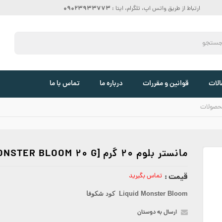
09023933773
ارتباط از طریق واتس اپ، تلگرام، ایتا :
الات
قوانین و مقررات
درباره ما
تماس با ما
حصولات
مانستر بلوم 20 گرم [MONSTER BLOOM 20 G]
قیمت :
تماس بگیرید
Liquid Monster Bloom کود شکوفا
ارسال به دوستان