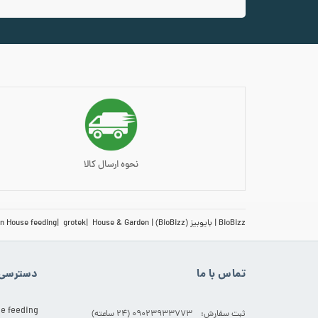
افزودن به سبد خرید
افزودن به س
نحوه ارسال کالا
BioBizz
بایوبیز (BioBizz)
House & Garden
grotek
n House feeding
تماس با ما
دسترسی 
e feeding
ثبت سفارش: 09023933773 (۲۴ ساعته)