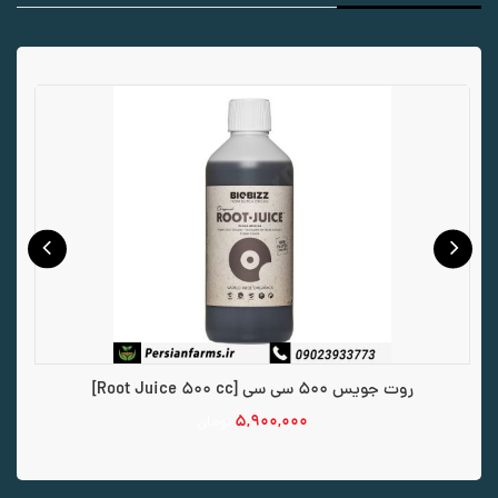
روت جویس 500 سی سی [Root Juice 500 cc]
۵,۹۰۰,۰۰۰
تومان