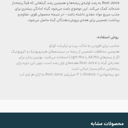
Root·Juice به رشد اولیه‌ی ریشه‌ها و همچنین رشد گیاهانی که قبلاً ریشه‌دار
شده‌اند کمک می‌کند. این موضوع باعث می‌شود گیاه آمادگی بیشتری برای
جذب سریع مواد مغذی داشته باشد—در نتیجه محصولی قوی، مقاوم و
برداشت تضمینی برای همه‌ی پرورش‌دهندگان گیاه حاصل می‌شود.
روش استفاده:
مناسب برای افزودن به خاک، پیت و ترکیبات کوکو
همچنین محافظت تضمینی از ریشه در سیستم‌های هیدروپونیک و آئروپونیک
اگر از بسترهای All·Mix یا Light·Mix استفاده می‌کنید، بهترین زمان برای
تغذیه‌ی گیاه با Root·Juice هفته‌های اول رشد است، چون این دوره برای
ریشه‌زایی سالم بسیار حیاتی است
۱
دوز پیشنهادی Biobizz:
تا ۴ میلی‌لیتر Root·Juice به ازای هر لیتر آب
محصولات مشابه