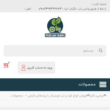
شماره کارت :
09023933773
ارتباط از طریق واتس اپ، تلگرام، ایتا :
تلفن :
ورود به حساب کاربری
محصولات
»
☘️پرشین فارم☘️فروش انواع کود و بذر اورجینال با برندهای خارجی
محصولات