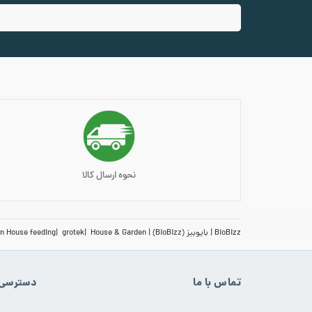
نحوه ارسال کالا
BioBizz
بایوبیز (BioBizz)
House & Garden
grotek
n House feeding
تماس با ما
دسترسی 