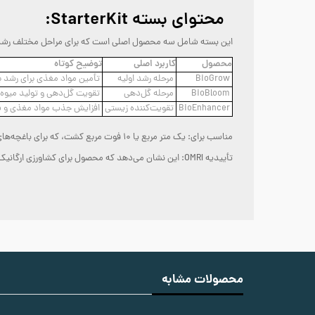
محتوای بسته StarterKit
:
این بسته شامل سه محصول اصلی است که برای مراحل مختلف رشد گ
محصول
کاربرد اصلی
توضیح کوتاه
BioGrow
مرحله رشد اولیه
تأمین مواد مغذی برای رشد 
BioBloom
مرحله گل‌دهی
تقویت گل‌دهی و تولید میوه
BioEnhancer
تقویت‌کننده زیستی
افزایش جذب مواد مغذی و 
مناسب برای: یک متر مربع یا ۱۰ فوت مربع کشت، که برای باغچه‌های خانگی یا تست اولیه عالی است.
تأییدیه OMRI: این نشان می‌دهد که محصول برای کشاورزی ارگانیک تأیید شده و فاقد مواد شیمیایی مضر است.
محصولات مشابه