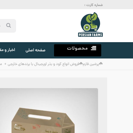
شماره کارت :
محصولات
اخبار و مق
صفحه اصلی
»
☘️پرشین فارم☘️فروش انواع کود و بذر اورجینال با برندهای خارجی
م