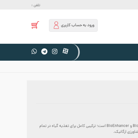
تلفن :
ورود به حساب کاربری
پکیج StarterKit از برند Feeding شامل سه کود ارگانیک BioGrow، BioBloom و BioEnhancer است؛ ترکیبی کامل برای تغذیه گیاه در تمام