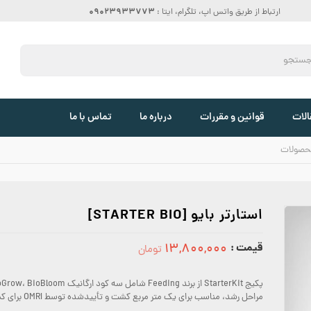
09023933773
ارتباط از طریق واتس اپ، تلگرام، ایتا :
الات
قوانین و مقررات
درباره ما
تماس با ما
حصولات
استارتر بایو [STARTER BIO]
قیمت :
۱۳,۸۰۰,۰۰۰
تومان
13800000
مراحل رشد، مناسب برای یک متر مربع کشت و تأییدشده توسط OMRI برای کشاورزی ارگانیک.