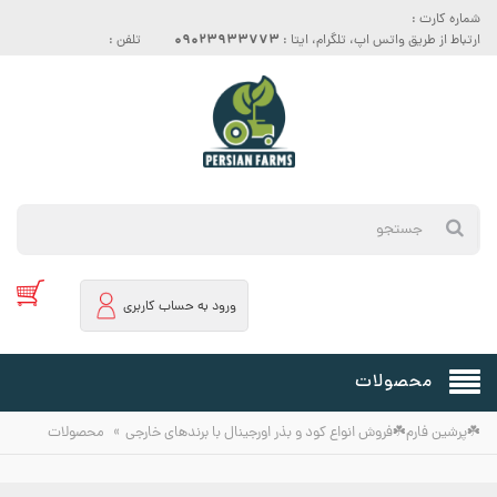
شماره کارت :
09023933773
ارتباط از طریق واتس اپ، تلگرام، ایتا :
تلفن :
ورود به حساب کاربری
محصولات
»
☘️پرشین فارم☘️فروش انواع کود و بذر اورجینال با برندهای خارجی
محصولات