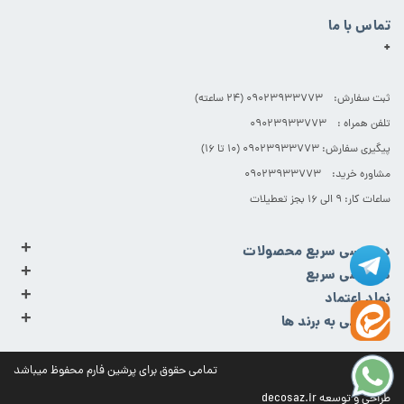
تماس با ما
+
ثبت سفارش: 09023933773 (۲۴ ساعته)
تلفن همراه : 09023933773
پیگیری سفارش: 09023933773 (۱۰ تا ۱۶)
مشاوره خرید: 09023933773
ساعات کار: ۹ الی ۱۶ بجز تعطیلات
+
دسترسی سریع محصولات
+
دسترسی سریع
+
نماد اعتماد
+
دسترسی به برند ها
تمامی حقوق برای پرشین فارم محفوظ میباشد
طراحی و توسعه
decosaz.ir