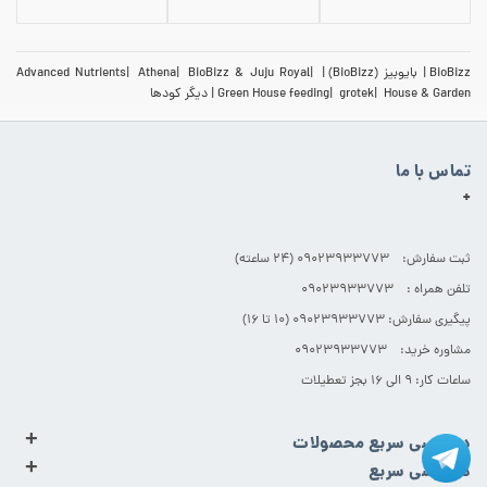
BioBizz
بایوبیز (BioBizz)
BioBizz & Juju Royal
Athena
Advanced Nutrients
House & Garden
grotek
Green House feeding
دیگر کودها
تماس با ما
+
ثبت سفارش: 09023933773 (۲۴ ساعته)
تلفن همراه : 09023933773
پیگیری سفارش: 09023933773 (۱۰ تا ۱۶)
مشاوره خرید: 09023933773
ساعات کار: ۹ الی ۱۶ بجز تعطیلات
+
دسترسی سریع محصولات
+
دسترسی سریع