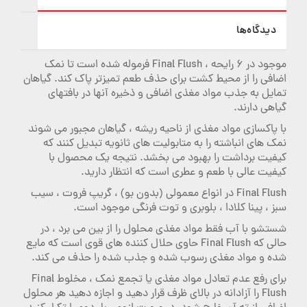
دیدگاه‌ها
موجود در 6 رایحه ، Final Flush فرموله شده است تا نمک
اضافی را از محیط کشت برای حذف طعم تمیزتر پاک کند. گیاهان
تمایل به جذب مواد مغذی اضافی و ذخیره آنها در بافتهای
گیاهی دارند.
با پاکسازی مواد مغذی از ناحیه ریشه ، گیاهان مجبور می شوند
نمک های انباشته را به متابولیت های ثانویه تبدیل کنند که
کیفیت برداشت را بهبود می بخشد. نتیجه یک محصول با
کیفیت عالی با طعم و عطری است که انتظار دارید.
Final Flush در انواع معمولی (بدون بو) ، گریپ فروت ، سیب
سبز ، پینا کلادا ، بلوبری و توت فرنگی موجود است.
شستشو با آب فقط مواد مغذی محلول را از بین می برد ، در
حالی که Final Flush حاوی حلال کننده های قوی است که مایع
شده و مواد مغذی رسوب شده و جذب شده را حذف می کند.
برای رفع عدم تعادل مواد مغذی یا تجمع نمک ، مخلوط Final
Flush را آزادانه در بالای ظرف قرار دهید و اجازه دهید هر محلول