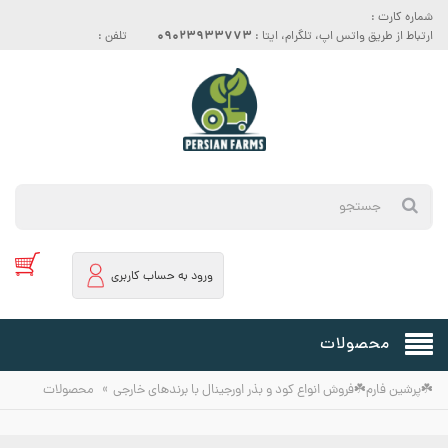
شماره کارت :
09023933773
ارتباط از طریق واتس اپ، تلگرام، ایتا :
تلفن :
ورود به حساب کاربری
محصولات
»
☘️پرشین فارم☘️فروش انواع کود و بذر اورجینال با برندهای خارجی
محصولات