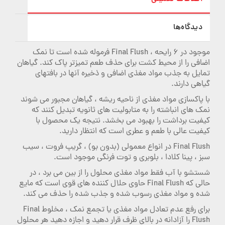
دیدگاه‌ها
موجود در 6 رایحه ، Final Flush فرموله شده است تا نمک
اضافی را از محیط کشت برای حذف طعم تمیزتر پاک کند. گیاهان
تمایل به جذب مواد مغذی اضافی و ذخیره آنها در بافتهای
گیاهی دارند.
با پاکسازی مواد مغذی از ناحیه ریشه ، گیاهان مجبور می شوند
نمک های انباشته را به متابولیت های ثانویه تبدیل کنند که
کیفیت برداشت را بهبود می بخشد. نتیجه یک محصول با
کیفیت عالی با طعم و عطری است که انتظار دارید.
Final Flush در انواع معمولی (بدون بو) ، گریپ فروت ، سیب
سبز ، پینا کلادا ، بلوبری و توت فرنگی موجود است.
شستشو با آب فقط مواد مغذی محلول را از بین می برد ، در
حالی که Final Flush حاوی حلال کننده های قوی است که مایع
شده و مواد مغذی رسوب شده و جذب شده را حذف می کند.
برای رفع عدم تعادل مواد مغذی یا تجمع نمک ، مخلوط Final
Flush را آزادانه در بالای ظرف قرار دهید و اجازه دهید هر محلول