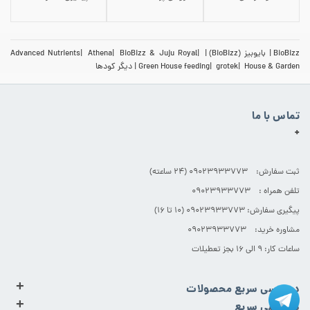
BioBizz
بایوبیز (BioBizz)
BioBizz & Juju Royal
Athena
Advanced Nutrients
House & Garden
grotek
Green House feeding
دیگر کودها
تماس با ما
+
ثبت سفارش: 09023933773 (۲۴ ساعته)
تلفن همراه : 09023933773
پیگیری سفارش: 09023933773 (۱۰ تا ۱۶)
مشاوره خرید: 09023933773
ساعات کار: ۹ الی ۱۶ بجز تعطیلات
+
دسترسی سریع محصولات
+
دسترسی سریع