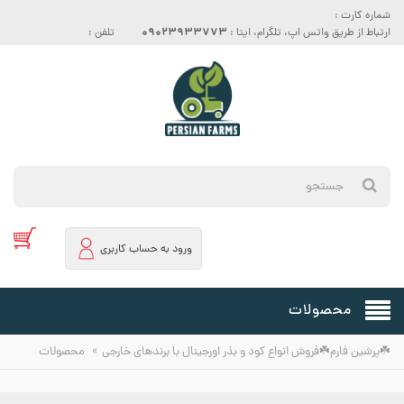
شماره کارت :
09023933773
ارتباط از طریق واتس اپ، تلگرام، ایتا :
تلفن :
ورود به حساب کاربری
محصولات
»
☘️پرشین فارم☘️فروش انواع کود و بذر اورجینال با برندهای خارجی
محصولات