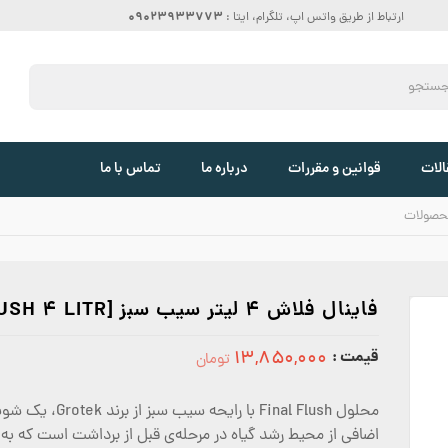
09023933773
ارتباط از طریق واتس اپ، تلگرام، ایتا :
الات
قوانین و مقررات
درباره ما
تماس با ما
حصولات
فاینال فلاش 4 لیتر سیب سبز [FINAL FLUSH 4 LITR]
قیمت :
۱۳,۸۵۰,۰۰۰
تومان
13850000
محلول inal Flush
اضافی از محیط رشد گیاه در مرحله‌ی قبل از برداشت است که 