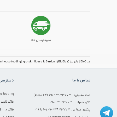
نحوه ارسال کالا
BioBizz
بایوبیز (BioBizz)
House & Garden
grotek
n House feeding
تماس با ما
دسترسی 
e feeding
ثبت سفارش: 09023933773 (۲۴ ساعته)
خاک لایت
تلفن همراه : 09023933773
خاک All mix
پیگیری سفارش: 09023933773 (۱۰ تا ۱۶)