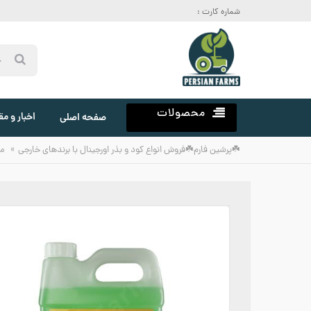
شماره کارت :
محصولات
اخبار و مق
صفحه اصلی
»
☘️پرشین فارم☘️فروش انواع کود و بذر اورجینال با برندهای خارجی
م