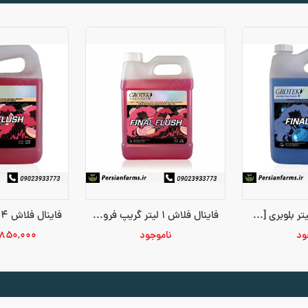
فاینال فلاش 4 لیتر بلوبری [FINAL FLUSH 4 LITR]
فاینال فلاش 1 لیتر گریپ فروت [FINAL FLUSH 1 LITR]
ود
ناموجود
۸۵۰,۰۰۰