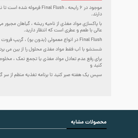
موجود در 6 رایحه ،  Flush
دارند.
با پاکسازی مواد مغذی از ناحیه ریشه ، گیاهان مجبور 
عالی با طعم و عطری است که انتظار دارید.
Final Flush در انواع معمولی (بدون بو) ، گریپ فروت ، سیب سبز ، پینا کلادا ، بلوبری و توت فرنگی موجود است.
شستشو با آب فقط مواد مغذی محلول را از بین می برد ، در حالی که Final Flush حاوی حلال کننده های قوی است که مایع شده و مواد مغذی ر
کنید و
سپس یک هفته صبر کنید تا برنامه تغذیه منظم از سر گ
محصولات مشابه