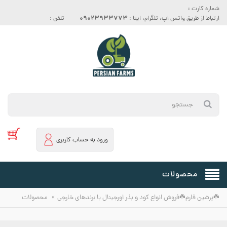
شماره کارت :
09023933773
ارتباط از طریق واتس اپ، تلگرام، ایتا :
تلفن :
ورود به حساب کاربری
محصولات
»
☘️پرشین فارم☘️فروش انواع کود و بذر اورجینال با برندهای خارجی
محصولات