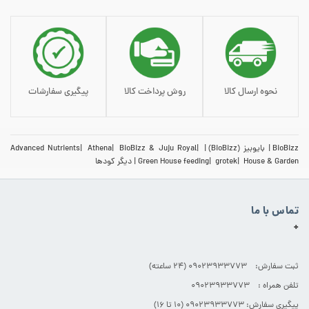
نحوه ارسال کالا
روش پرداخت کالا
پیگیری سفارشات
BioBizz
بایوبیز (BioBizz)
BioBizz & Juju Royal
Athena
Advanced Nutrients
House & Garden
grotek
Green House feeding
دیگر کودها
تماس با ما
+
ثبت سفارش: 09023933773 (۲۴ ساعته)
تلفن همراه : 09023933773
پیگیری سفارش: 09023933773 (۱۰ تا ۱۶)