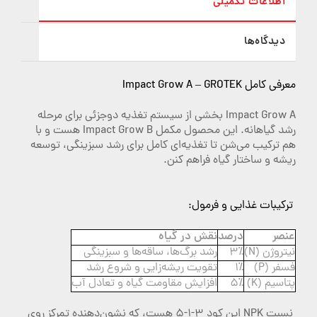
اطلاعات تکمیلی
دیدگاه‌ها
معرفی کامل Impact Grow A – GROTEK
Impact Grow A بخشی از سیستم تغذیه دو‌جزئی برای مرحله
رشد گیاهانه. این محصول مکمل Impact Grow B هست و با
هم ترکیب می‌شن تا تغذیه‌ای کامل برای رشد سبزینگی، توسعه
ریشه و ساختار گیاه فراهم کنن.
ترکیبات غذایی و فرمول:
عنصر
درصد
نقش در گیاه
نیتروژن (N)
3٪
رشد برگ‌ها، ساقه‌ها و سبزینگی
فسفر (P)
1٪
تقویت ریشه‌زایی و شروع رشد
پتاسیم (K)
5٪
افزایش مقاومت گیاه و تعادل آب
نسبت NPK این کود 3-1-5 هست، که نشون‌دهنده تمرکز روی