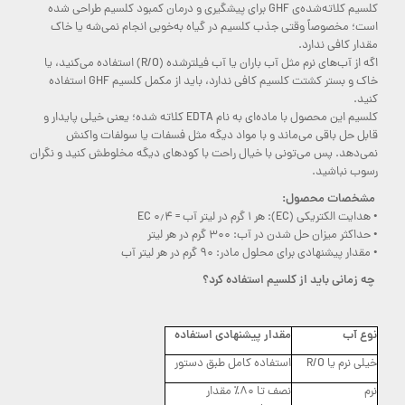
کلسیم کلاته‌شده‌ی GHF برای پیشگیری و درمان کمبود کلسیم طراحی شده
است؛ مخصوصاً وقتی جذب کلسیم در گیاه به‌خوبی انجام نمی‌شه یا خاک
مقدار کافی ندارد.
اگه از آب‌های نرم مثل آب باران یا آب فیلترشده (R/O) استفاده می‌کنید، یا
خاک و بستر کشتت کلسیم کافی ندارد، باید از مکمل کلسیم GHF استفاده
کنید.
کلسیم این محصول با ماده‌ای به نام EDTA کلاته شده؛ یعنی خیلی پایدار و
قابل حل باقی می‌ماند و با مواد دیگه مثل فسفات یا سولفات واکنش
نمی‌دهد. پس می‌تونی با خیال راحت با کودهای دیگه مخلوطش کنید و نگران
رسوب نباشید.
مشخصات محصول:
• هدایت الکتریکی (EC): هر ۱ گرم در لیتر آب = ۰٫۴ EC
• حداکثر میزان حل شدن در آب: ۳۰۰ گرم در هر لیتر
• مقدار پیشنهادی برای محلول مادر: ۹۰ گرم در هر لیتر آب
چه زمانی باید از کلسیم استفاده کرد؟
نوع آب
مقدار پیشنهادی استفاده
خیلی نرم یا R/O
استفاده کامل طبق دستور
نرم
نصف تا ۸۰٪ مقدار