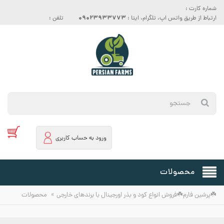
شماره کارت :
09023933773
ارتباط از طریق واتس اپ، تلگرام، ایتا :
تلفن :
ورود به حساب کاربری
محصولات
»
☘️پرشین فارم☘️فروش انواع کود و بذر اورجینال با برندهای خارجی
محصولات