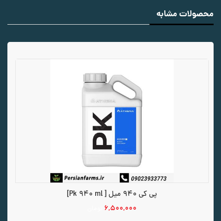
محصولات مشابه
پی کی 940 میل [ Pk 940 ml]
۶,۵۰۰,۰۰۰
تومان