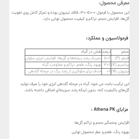
معرفی محصول:
این محصول با فرمول 0-50-30، فاقد نیتروژن بوده و تمرکز کامل روی تقویت
گل‌ها، افزایش حجم، تراکم و کیفیت محصول نهایی دارد.
فرمولاسیون و عملکرد:
عنصر
درصد
نقش در گیاه
فسفر (P)
50٪
تحریک رشد ریشه‌ها و گل‌ها، افزایش انرژی سلولی
پتاسیم (K)
30٪
بهبود رنگ، طعم، تراکم و مقاومت گیاه
نیتروژن (N)
0٪
حذف برای جلوگیری از رشد برگ در مرحله گلدهی
این ترکیب باعث می شود گیاه در مرحله گلدهی انرژی خود را صرف تولید
گل‌های باکیفیت کنه، بدون اینکه رشد سبزینه‌ای اضافی داشته باشد.
مزایای Athena PK :
افزایش چشمگیر حجم و تراکم گل‌ها
بهبود رنگ، طعم و عطر محصول نهایی