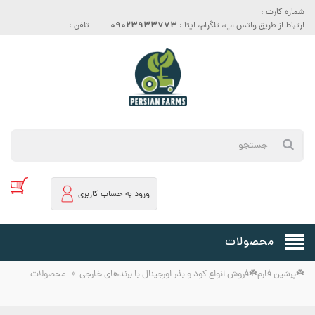
شماره کارت :
09023933773
ارتباط از طریق واتس اپ، تلگرام، ایتا :
تلفن :
ورود به حساب کاربری
محصولات
»
☘️پرشین فارم☘️فروش انواع کود و بذر اورجینال با برندهای خارجی
محصولات