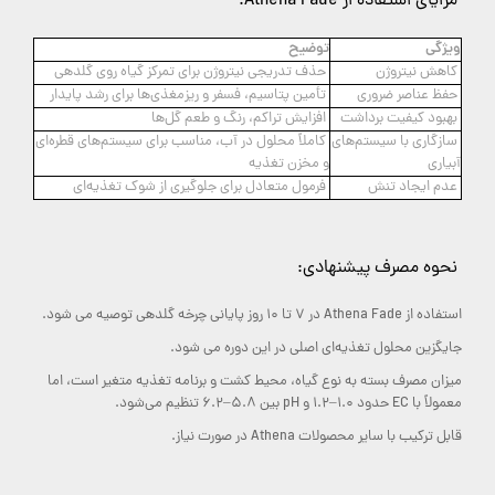
مزایای استفاده از Athena Fade:
ویژگی
توضیح
کاهش نیتروژن
حذف تدریجی نیتروژن برای تمرکز گیاه روی گلدهی
حفظ عناصر ضروری
تأمین پتاسیم، فسفر و ریزمغذی‌ها برای رشد پایدار
بهبود کیفیت برداشت
افزایش تراکم، رنگ و طعم گل‌ها
سازگاری با سیستم‌های
کاملاً محلول در آب، مناسب برای سیستم‌های قطره‌ای
آبیاری
و مخزن تغذیه
عدم ایجاد تنش
فرمول متعادل برای جلوگیری از شوک تغذیه‌ای
نحوه مصرف پیشنهادی:
استفاده از Athena Fade در 7 تا 10 روز پایانی چرخه گلدهی توصیه می‌ شود.
جایگزین محلول تغذیه‌ای اصلی در این دوره می‌ شود.
میزان مصرف بسته به نوع گیاه، محیط کشت و برنامه تغذیه متغیر است، اما
معمولاً با EC حدود 1.0–1.2 و pH بین 5.8–6.2 تنظیم می‌شود.
قابل ترکیب با سایر محصولات Athena در صورت نیاز.