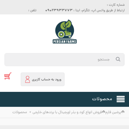
شماره کارت :
09023933773
ارتباط از طریق واتس اپ، تلگرام، ایتا :
تلفن :
ورود به حساب کاربری
محصولات
»
☘️پرشین فارم☘️فروش انواع کود و بذر اورجینال با برندهای خارجی
محصولات