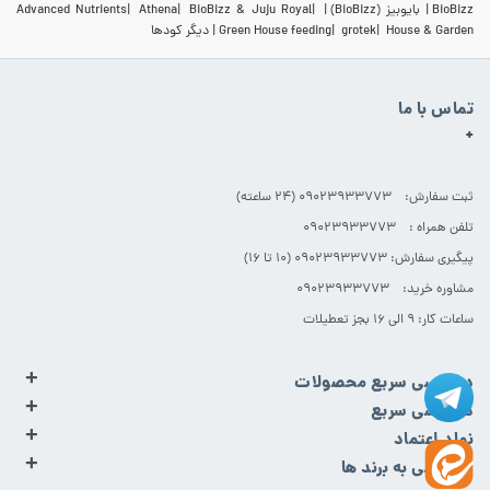
BioBizz
بایوبیز (BioBizz)
BioBizz & Juju Royal
Athena
Advanced Nutrients
House & Garden
grotek
Green House feeding
دیگر کودها
تماس با ما
+
ثبت سفارش: 09023933773 (۲۴ ساعته)
تلفن همراه : 09023933773
پیگیری سفارش: 09023933773 (۱۰ تا ۱۶)
مشاوره خرید: 09023933773
ساعات کار: ۹ الی ۱۶ بجز تعطیلات
+
دسترسی سریع محصولات
+
دسترسی سریع
+
نماد اعتماد
+
دسترسی به برند ها