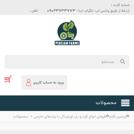
شماره کارت :
09023933773
ارتباط از طریق واتس اپ، تلگرام، ایتا :
تلفن :
ورود به حساب کاربری
محصولات
»
☘️پرشین فارم☘️فروش انواع کود و بذر اورجینال با برندهای خارجی
محصولات