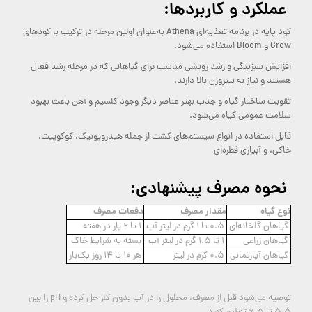
عملکرد و کاربردها:
کود پایه در برنامه تغذیه‌ای Athena به‌عنوان اولین مرحله در ترکیب با کودهای
Grow و Bloom استفاده می‌شود.
افزایش سبزینگی و رشد رویشی مناسب برای گیاهانی که در مرحله رشد فعال
هستند و نیاز به نیتروژن بالا دارند.
تقویت ساختار گیاه و جذب بهتر عناصر دیگر وجود کلسیم و آهن باعث بهبود
سلامت عمومی گیاه می‌شود.
قابل استفاده در انواع سیستم‌های کشت از جمله هیدروپونیک، کوکوپیت،
خاکی، و آبیاری قطره‌ای
نحوه مصرف پیشنهادی:
نوع گیاه
مقدار مصرف
دفعات مصرف
گیاهان گلخانه‌ای
0.5 تا 1 گرم در لیتر آب
1 تا 2 بار در هفته
گیاهان زراعی
1 تا 1.5 گرم در لیتر آب
بسته به شرایط خاک
گیاهان آپارتمانی
0.5 گرم در لیتر
هر 10 تا 14 روز یک‌بار
توصیه می‌شود قبل از مصرف، محلول را در آب بدون کلر حل کرده و pH را بین