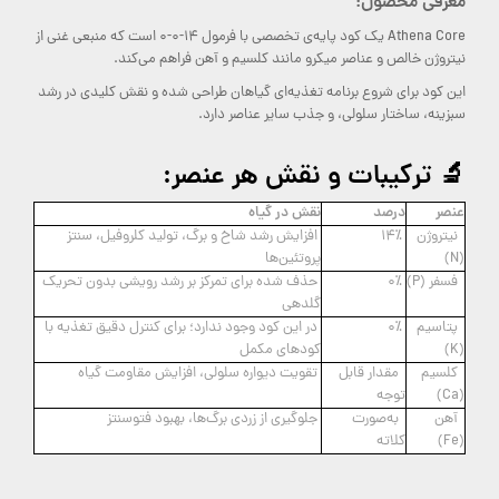
معرفی محصول:
Athena Core یک کود پایه‌ی تخصصی با فرمول 14-0-0 است که منبعی غنی از
نیتروژن خالص و عناصر میکرو مانند کلسیم و آهن فراهم می‌کند.
این کود برای شروع برنامه تغذیه‌ای گیاهان طراحی شده و نقش کلیدی در رشد
سبزینه، ساختار سلولی، و جذب سایر عناصر دارد.
🔬 ترکیبات و نقش هر عنصر:
عنصر
درصد
نقش در گیاه
نیتروژن
14٪
افزایش رشد شاخ و برگ، تولید کلروفیل، سنتز
(N)
پروتئین‌ها
فسفر (P)
0٪
حذف شده برای تمرکز بر رشد رویشی بدون تحریک
گلدهی
پتاسیم
0٪
در این کود وجود ندارد؛ برای کنترل دقیق تغذیه با
(K)
کودهای مکمل
کلسیم
مقدار قابل
تقویت دیواره سلولی، افزایش مقاومت گیاه
(Ca)
توجه
آهن
به‌صورت
جلوگیری از زردی برگ‌ها، بهبود فتوسنتز
(Fe)
کلاته