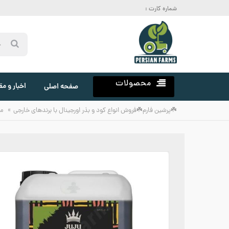
شماره کارت :
محصولات
اخبار و مق
صفحه اصلی
»
☘️پرشین فارم☘️فروش انواع کود و بذر اورجینال با برندهای خارجی
م