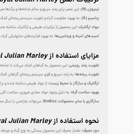
ترکیبات اصلی BioBizz Flowa Grow Solider
oyal Julian Marley
نیتروژن (N)
: این عنصر برای رشد سریع و سالم شاخه‌ها و برگ‌ها ض
پتاسیم (K)
: به بهبود مقاومت گیاه و تقویت سیستم ریشه‌ای کمک 
مواد ارگانیک
: این محصول از ترکیبات طبیعی و ارگانیک ساخته ش
اسیدهای آمینه و ویتامین‌ها
: به بهبود فرآیندهای متابولیکی گیا
مزایای استفاده از BioBizz Flowa Grow Solider
l Julian Marley
تقویت رشد رویشی
: این محصول به گیاهان کمک می‌کند تا شاخه‌ها
تقویت ریشه‌ها
: به رشد سریع و قوی سیستم ریشه‌ای گیاهان کمک 
ارگانیک و سازگار با محیط زیست
: از مواد طبیعی ساخته شده و ب
بهبود سلامت گیاه
: به دلیل وجود مواد مغذی ضروری، سلامت کلی گی
سازگاری با سایر محصولات BioBizz
: می‌تواند به‌راحتی با دیگر محصولات BioBizz مانند Bio-Bloom، Top-Max و 
نحوه استفاده از BioBizz Flowa Grow Solider
al Julian Marley
دوز مصرف
: مقدار مصرف این محصول بستگی به نوع گیاه و مرحله رشد آن دارد. معمولاً ۲ تا ۴ میلی‌لیتر از ای