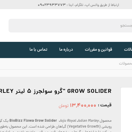
09023933773
ارتباط از طریق واتس اپ، تلگرام، ایتا :
الات
قوانین و مقررات
درباره ما
تماس با ما
حصولات
GROW SOLIDER "گرو سولجرز 5 لیتر JUJU ROYAL JULIAN MARLEY
قیمت :
۱۳,۴۰۰,۰۰۰
تومان
13400000
BioBizz Flowa Grow Solider
محصول
Juju Royal Julian Marley
یک کو
رویشی (Vegetative Growth) گیاهان طراحی شده است. این