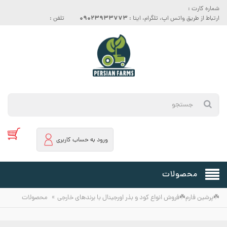
شماره کارت :
09023933773
ارتباط از طریق واتس اپ، تلگرام، ایتا :
تلفن :
ورود به حساب کاربری
محصولات
»
☘️پرشین فارم☘️فروش انواع کود و بذر اورجینال با برندهای خارجی
محصولات