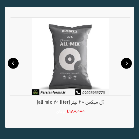
آل میکس 20 لیتر [all mix 20 liter]
۱,۱۸۰,۰۰۰
تومان
افزودن به سبد خرید