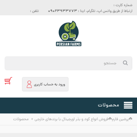
شماره کارت :
09023933773
ارتباط از طریق واتس اپ، تلگرام، ایتا :
تلفن :
ورود به حساب کاربری
محصولات
»
☘️پرشین فارم☘️فروش انواع کود و بذر اورجینال با برندهای خارجی
محصولات