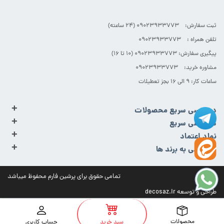
ثبت سفارش: 09023933773 (۲۴ ساعته)
تلفن همراه : 09023933773
پیگیری سفارش: 09023933773 (۱۰ تا ۱۶)
مشاوره خرید: 09023933773
ساعات کار: ۹ الی ۱۶ بجز تعطیلات
+
دسترسی سریع محصولات
+
دسترسی سریع
+
نماد اعتماد
+
دسترسی به برند ها
تمامی حقوق برای پرشین فارم محفوظ میباشد
طراحی و توسعه
decosaz.ir
محصولات
حساب کاربری
سبد خرید