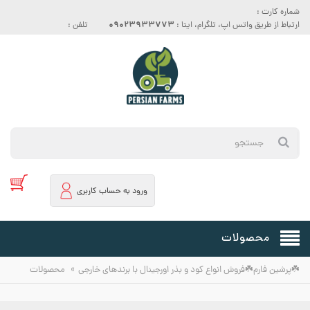
شماره کارت :
09023933773
ارتباط از طریق واتس اپ، تلگرام، ایتا :
تلفن :
ورود به حساب کاربری
محصولات
»
☘️پرشین فارم☘️فروش انواع کود و بذر اورجینال با برندهای خارجی
محصولات