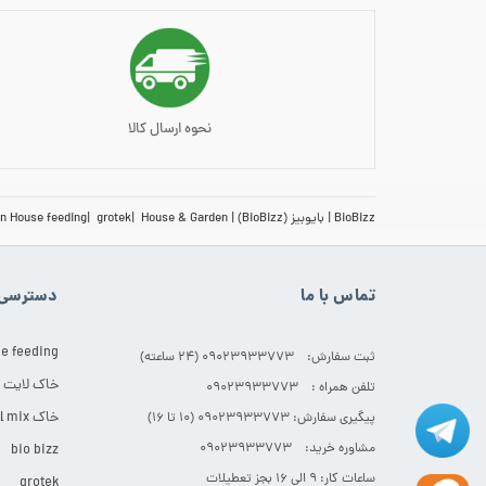
نحوه ارسال کالا
BioBizz
بایوبیز (BioBizz)
House & Garden
grotek
n House feeding
تماس با ما
دسترسی 
e feeding
ثبت سفارش: 09023933773 (۲۴ ساعته)
خاک لایت
تلفن همراه : 09023933773
خاک All mix
پیگیری سفارش: 09023933773 (۱۰ تا ۱۶)
مشاوره خرید: 09023933773
bio bizz
ساعات کار: ۹ الی ۱۶ بجز تعطیلات
grotek