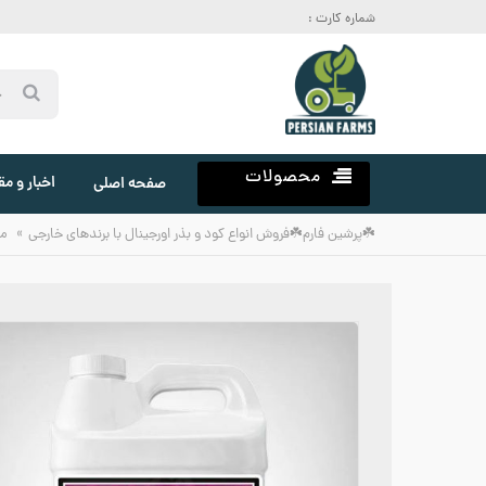
شماره کارت :
محصولات
اخبار و مق
صفحه اصلی
»
☘️پرشین فارم☘️فروش انواع کود و بذر اورجینال با برندهای خارجی
م