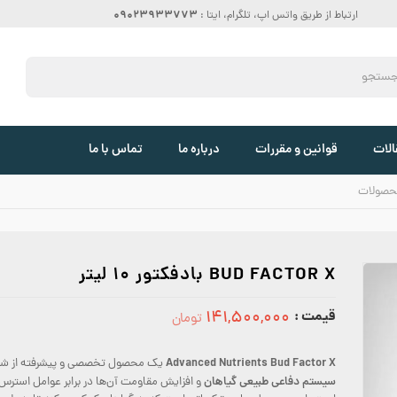
09023933773
ارتباط از طریق واتس اپ، تلگرام، ایتا :
الات
قوانین و مقررات
درباره ما
تماس با ما
حصولات
BUD FACTOR X بادفکتور 10 لیتر
قیمت :
۱۴۱,۵۰۰,۰۰۰
تومان
141500000
Advanced Nutrients Bud Factor X
یک محصول تخصصی و پیشرفته از ش
سیستم دفاعی طبیعی گیاهان
و افزایش مقاومت آن‌ها در برابر عوامل استرس‌