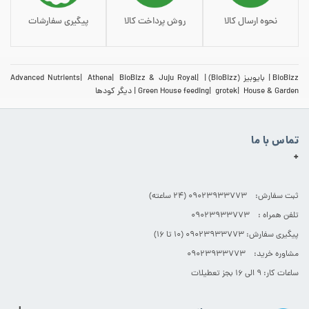
نحوه ارسال کالا
روش پرداخت کالا
پیگیری سفارشات
BioBizz
بایوبیز (BioBizz)
BioBizz & Juju Royal
Athena
Advanced Nutrients
House & Garden
grotek
Green House feeding
دیگر کودها
تماس با ما
+
ثبت سفارش: 09023933773 (۲۴ ساعته)
تلفن همراه : 09023933773
پیگیری سفارش: 09023933773 (۱۰ تا ۱۶)
مشاوره خرید: 09023933773
ساعات کار: ۹ الی ۱۶ بجز تعطیلات