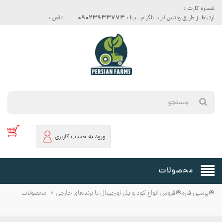
شماره کارت :
09023933773
ارتباط از طریق واتس اپ، تلگرام، ایتا :
تلفن :
ورود به حساب کاربری
محصولات
»
☘️پرشین فارم☘️فروش انواع کود و بذر اورجینال با برندهای خارجی
محصولات