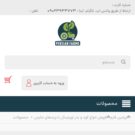
شماره کارت :
09023933773
ارتباط از طریق واتس اپ، تلگرام، ایتا :
تلفن :
ورود به حساب کاربری
محصولات
»
☘️پرشین فارم☘️فروش انواع کود و بذر اورجینال با برندهای خارجی
محصولات