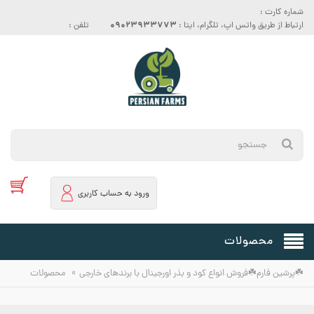
شماره کارت :
09023933773
ارتباط از طریق واتس اپ، تلگرام، ایتا :
تلفن :
ورود به حساب کاربری
محصولات
»
☘️پرشین فارم☘️فروش انواع کود و بذر اورجینال با برندهای خارجی
محصولات