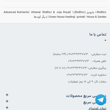
BioBizz
بایوبیز (BioBizz)
BioBizz & Juju Royal
Athena
Advanced Nutrients
House & Garden
grotek
Green House feeding
دیگر کودها
تماس با ما
+
ثبت سفارش: 09023933773 (۲۴ ساعته)
تلفن همراه : 09023933773
پیگیری سفارش: 09023933773 (۱۰ تا ۱۶)
مشاوره خرید: 09023933773
ساعات کار: ۹ الی ۱۶ بجز تعطیلات
+
دسترسی سریع محصولات
+
دسترسی سریع
+
نماد اعتماد