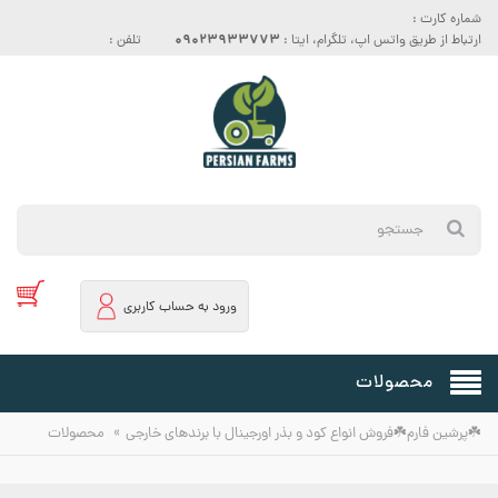
شماره کارت :
09023933773
ارتباط از طریق واتس اپ، تلگرام، ایتا :
تلفن :
ورود به حساب کاربری
محصولات
»
☘️پرشین فارم☘️فروش انواع کود و بذر اورجینال با برندهای خارجی
محصولات