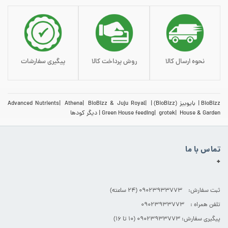
نحوه ارسال کالا
روش پرداخت کالا
پیگیری سفارشات
BioBizz
بایوبیز (BioBizz)
BioBizz & Juju Royal
Athena
Advanced Nutrients
House & Garden
grotek
Green House feeding
دیگر کودها
تماس با ما
+
ثبت سفارش: 09023933773 (۲۴ ساعته)
تلفن همراه : 09023933773
پیگیری سفارش: 09023933773 (۱۰ تا ۱۶)