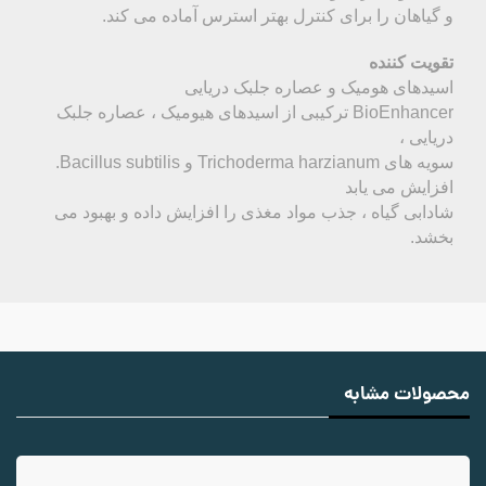
و گیاهان را برای کنترل بهتر استرس آماده می کند.
تقویت کننده
اسیدهای هومیک و عصاره جلبک دریایی
BioEnhancer ترکیبی از اسیدهای هیومیک ، عصاره جلبک
دریایی ،
سویه های Trichoderma harzianum و Bacillus subtilis.
افزایش می یابد
شادابی گیاه ، جذب مواد مغذی را افزایش داده و بهبود می
بخشد.
محصولات مشابه