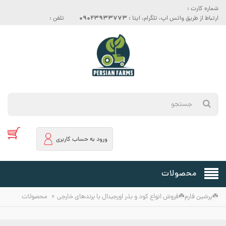
شماره کارت :
09023933773
ارتباط از طریق واتس اپ، تلگرام، ایتا :
تلفن :
ورود به حساب کاربری
محصولات
»
☘️پرشین فارم☘️فروش انواع کود و بذر اورجینال با برندهای خارجی
محصولات