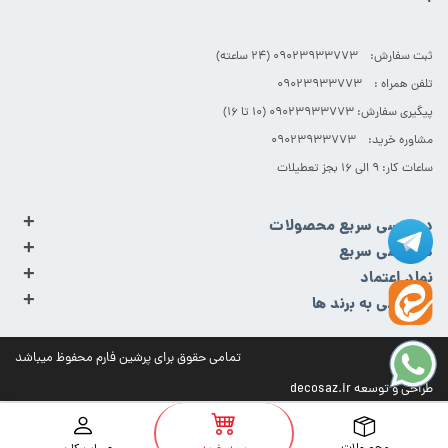
+
ثبت سفارش: 09023933773 (۲۴ ساعته)
تلفن همراه : 09023933773
پیگیری سفارش: 09023933773 (۱۰ تا ۱۶)
مشاوره خرید: 09023933773
ساعات کار: ۹ الی ۱۶ بجز تعطیلات
+
دسترسی سریع محصولات
+
دسترسی سریع
+
نماد اعتماد
+
دسترسی به برند ها
تمامی حقوق برای پرشین فارم محفوظ میباشد
طراحی و توسعه
decosaz.ir