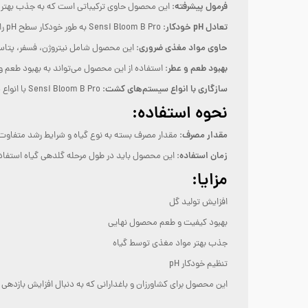
فرمول پیشرفته
: این محصول حاوی ترکیباتی است که به جذب بهتر 
تعادل pH خودکار
: Sensi Bloom B Pro به طور خودکار سطح pH را تنظیم می‌کند، که این امر باعث می‌شود گیاهان بتوانند مواد مغذی را به طور موثرتری جذب کنند.
حاوی مواد مغذی ضروری
: این محصول شامل نیتروژن، فسفر، پتاسی
بهبود طعم و عطر
: استفاده از این محصول می‌تواند به بهبود طعم
سازگاری با انواع سیستم‌های کشت
: Sensi Bloom B Pro با انواع سیستم‌های کشت از جمله خاک، هیدروپونیک و کوکوپیت سازگار است.
نحوه استفاده:
مقدار مصرف
: مقدار مصرف بسته به نوع گیاه و شرایط رشد متفاوت است، اما معمولاً به صورت 
زمان استفاده
: این محصول باید در طول مرحله گلدهی گیاه استفاد
مزایا:
افزایش تولید گل
بهبود کیفیت و طعم محصول نهایی
جذب بهتر مواد مغذی توسط گیاه
تنظیم خودکار pH
این محصول برای کشاورزان و باغدارانی که به دنبال افزایش بازد