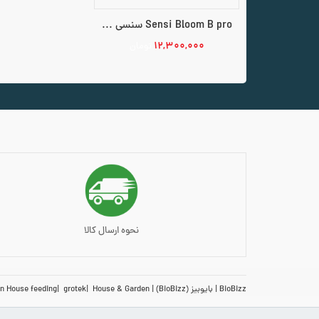
Sensi Bloom B pro سنسی بلوم ب پرو 1kg
۱۲,۳۰۰,۰۰۰
تومان
نحوه ارسال کالا
BioBizz
بایوبیز (BioBizz)
House & Garden
grotek
n House feeding