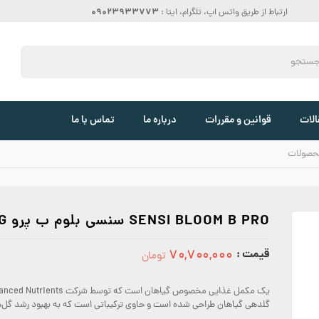
09023933773
ارتباط از طریق واتس اپ، تلگرام، ایتا :
الات
قوانین و مقررات
درباره ما
تماس با ما
حصولات
SENSI BLOOM B PRO سنسی بلوم ب پرو 10KG
قیمت :
۷۰,۷۰۰,۰۰۰
تومان
70700000
گلدهی گیاهان طراحی شده است و حاوی ترکیباتی است که به بهبود رشد گل‌