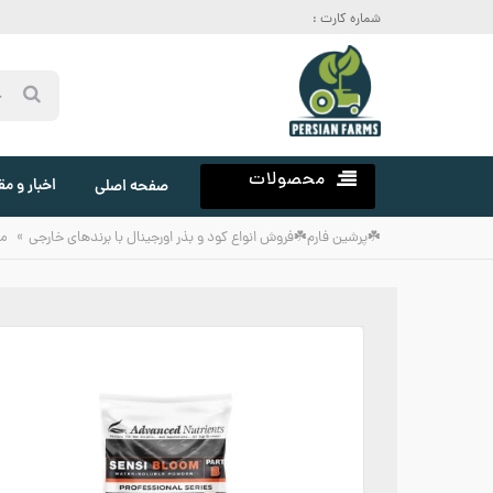
شماره کارت :
محصولات
اخبار و مق
صفحه اصلی
»
☘️پرشین فارم☘️فروش انواع کود و بذر اورجینال با برندهای خارجی
م