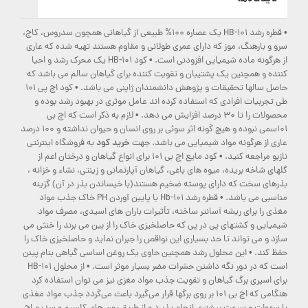
•
قطره رشد HB-101 یک عصاره 100% طبیعی از گیاهانی همچون سدروس، کاج،
سرو و بارهنگ، موز که دارای عمری طولانی و مقاوم هستند تهیه شده که عاری
•
از هرگونه ماده شیمیایی افزودنی است.
کود HB-101 یک محرک رشد و احیا
کننده و همچنین یک پشتیبان و تقویت کننده برای گیاهان سالم می باشد که
•
حاصل سالها تحقیقات و پژوهش دانشمندان ژاپنی می باشد.
کود اچ پی 101
طی تجربیات افرادی که استفاده کرده اند عامل موثری در بهبود رشد بوده و
•
محصولات را تا 30 درصد افزایش می دهد.
لازم به ذکر است که اچ بی
101سمی نبوده و هیچ گونه اثر سوئی بر روی انسان و حیوان نداشته و 100 درصد
خرید کود
عاری از هرگونه مواد شیمیایی می باشد. جهت
به فروشگاه اینترنتی
•
نازبو مراجعه کنید.
کود مایع اچ بی 101 برای انواع گیاهان و درختان اعم از
گلهای شاخه بریده، میوه های باغی، گیاهان آپارتمانی و زینتی، نشاء و خزانه ،
بذرهای سخت که دارای پوسته ضخیم هستند(با خیساندن بذر در آن) گزینه
•
مناسبی می باشد.
قطره رشد Hb-101 با پایین آوردن PH خاک جذب مواد
مغذی را برای ریشه آسانتر ساخته، تأثیرات باران های اسیدی، مصرف مواد
شیمیایی و کشتهای پی در پی که حاصلخیزی خاک را از بین می برند را خنثی می
سازد و می تواند تا حد بسیاری این نواقص را جبران نماید و حاصلخیزی خاک را
•
حفظ کند.
این محلول رشد همچنین حاوی یک روغن اساسی گیاهی بنام پینن
•
است که در دور نگه داشتن حشرات مضر بسیار موثر است.
از محلول HB-101
برای اسپری برگ گیاهان و تقویت جذب مواد مغزی نیز می توان استفاده کرد
هنگامی که اچ بی 101 بر روی برگها قرار می‌گیرد باعث می‌گردد جذب مواد مغذی