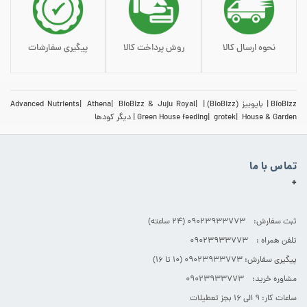
نحوه ارسال کالا
روش پرداخت کالا
پیگیری سفارشات
BioBizz
بایوبیز (BioBizz)
BioBizz & Juju Royal
Athena
Advanced Nutrients
House & Garden
grotek
Green House feeding
دیگر کودها
تماس با ما
+
ثبت سفارش: 09023933773 (۲۴ ساعته)
تلفن همراه : 09023933773
پیگیری سفارش: 09023933773 (۱۰ تا ۱۶)
مشاوره خرید: 09023933773
ساعات کار: ۹ الی ۱۶ بجز تعطیلات