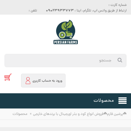
شماره کارت :
09023933773
ارتباط از طریق واتس اپ، تلگرام، ایتا :
تلفن :
ورود به حساب کاربری
محصولات
»
☘️پرشین فارم☘️فروش انواع کود و بذر اورجینال با برندهای خارجی
محصولات