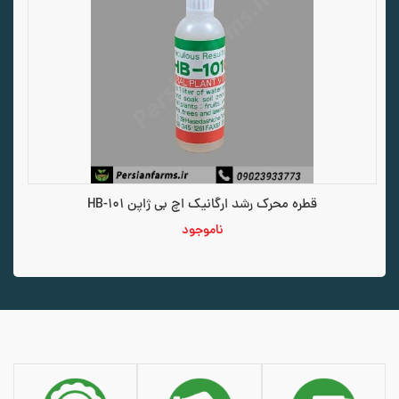
قطره محرک رشد ارگانیک اچ بی ژاپن HB-101
ناموجود