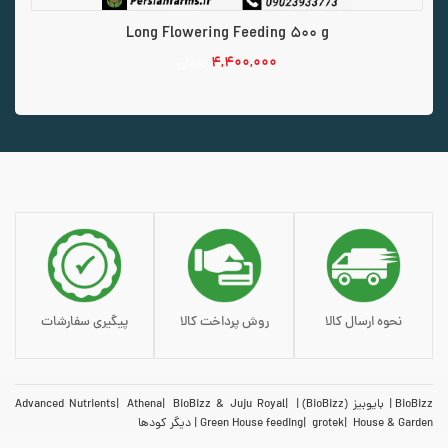
Long Flowering Feeding 500 g
۴,۴۰۰,۰۰۰
تومان
افزودن به سبد خرید
نحوه ارسال کالا
روش پرداخت کالا
پیگیری سفارشات
BioBizz
بایوبیز (BioBizz)
BioBizz & Juju Royal
Athena
Advanced Nutrients
House & Garden
grotek
Green House feeding
دیگر کودها