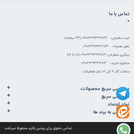
تماس با ما
+
ثبت سفارش: 09023933773 (۲۴ ساعته)
تلفن همراه : 09023933773
پیگیری سفارش: 09023933773 (۱۰ تا ۱۶)
مشاوره خرید: 09023933773
ساعات کار: ۹ الی ۱۶ بجز تعطیلات
+
دسترسی سریع محصولات
+
دسترسی سریع
+
نماد اعتماد
+
دسترسی به برند ها
تمامی حقوق برای پرشین فارم محفوظ میباشد