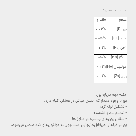
عناصر ریزمغذی:
عنصر
مقدار
بور [B]
0.02%
مس [Cu]
0.04%
آهن [Fe]
0.1%
منگنز [Mn]
0.05%
مولیبدن [Mo]
0.01%
روی [Zn]
0.01%
نکته مهم درباره بور:
بور با وجود مقدار کم، نقش حیاتی در عملکرد گیاه دارد:
• تشکیل لوله گرده
• تنظیم قند و نشاسته
• انتقال یون‌های پتاسیم در سلول‌ها
بور در گیاهان غیرقابل‌جابجایی است چون به مولکول‌های قند متصل می‌شود.