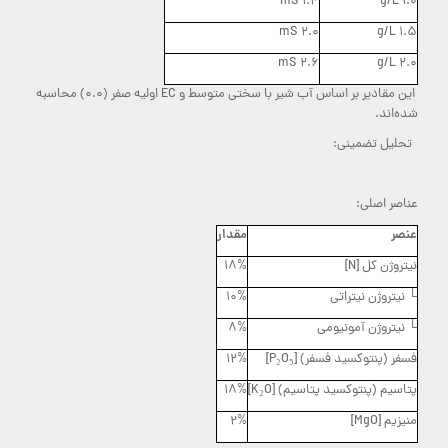
1.4 mS
1.0 g/L
2.0 mS
1.5 g/L
2.6 mS
2.0 g/L
این مقادیر بر اساس آب شیر با سختی متوسط و EC اولیه صفر (0.0) محاسبه
شده‌اند.
تحلیل تضمینی:
عناصر اصلی:
عنصر
مقدار
نیتروژن کل [N]
18%
└ نیتروژن نیتراتی
10%
└ نیتروژن آمونیومی
8%
فسفر (پنتوکسید فسفر) [P₂O₅]
12%
پتاسیم (پنتوکسید پتاسیم) [K₂O]
18%
منیزیم [MgO]
2%