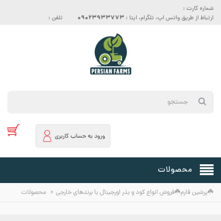
شماره کارت :
09023933773
ارتباط از طریق واتس اپ، تلگرام، ایتا :
تلفن :
ورود به حساب کاربری
محصولات
»
☘️پرشین فارم☘️فروش انواع کود و بذر اورجینال با برندهای خارجی
محصولات