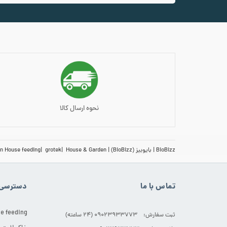
افزودن به سبد خرید
افزودن به س
نحوه ارسال کالا
BioBizz
بایوبیز (BioBizz)
House & Garden
grotek
n House feeding
تماس با ما
دسترسی 
e feeding
ثبت سفارش: 09023933773 (۲۴ ساعته)