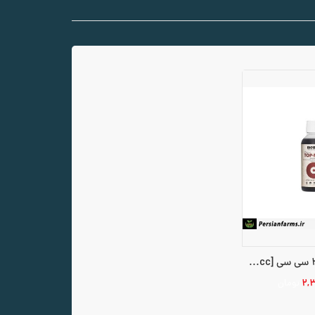
تاپ مکس 250 سی سی [Top Max 250 cc]
۲,
تومان