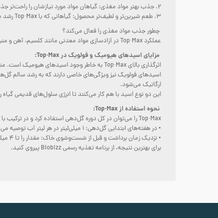
2. جذب بهتر مواد مغذی: گیاهان مواد مورد نیازشان را راحت‌تر جذب می‌کنند.
3. طعم شیرین‌تر و لطیف‌تر محصول: گیاهانی که با Top·Max رشد می‌کنند، محصولاتی خوش‌طعم‌تر و نرم‌تر تولید می‌کنند.
چطور جذب مواد مغذی را فعال می‌کند؟
عملکرد Top·Max در آزادسازی مواد معدنی مانند کلسیم، آهن و منیزیم در خاک است. این مواد باعث تحریک متابولیسم گیاه می‌شوند و رشد را بهبود می‌بخشند.
مزایای اسیدهای هیومیک و فولویک در Top·Max:
اثرگذاری بالای Top·Max به خاطر وجود اسیدهای هیومیک است. منبع اصلی این اسیدها ماده‌ای باستانی به نام لئوناردیت است که از درختان و گیاهان ماقبل تاریخ در دوره کربنیفر (حدود ۳۰۰ میلیون سال پیش) به‌جا مانده است.
اسیدهای فولویک نیز ویژگی‌های خاصی دارند که به رشد سالم گل‌ها
ارگانیک می‌شود.
این دو نوع اسید با هم کار می‌کنند تا انرژی سلول‌های قدیمی گیاه
نحوه استفاده از Top·Max:
Top·Max را می‌توان در کل دوره گل‌دهی استفاده کرد و در ترکیب با خاک‌های مخصوص Biobizz عملکرد بسیار خوبی دارد.
• در هفته‌های ابتدایی گل‌دهی: ۱ میلی‌لیتر در هر لیتر آب توصیه می‌شود.
• نزدیک زمان برداشت و قبل از شست‌وشوی خاک: مقدار را تا ۴ میلی‌لیتر در هر لیتر آب افزایش دهید.
برای بهترین نتیجه، از برنامه تغذیه رسمی Biobizz پیروی کنید.