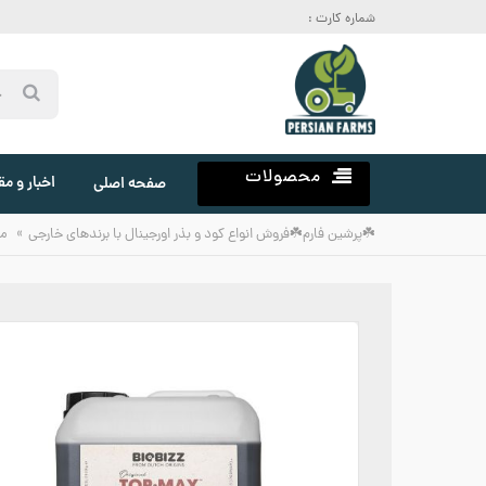
شماره کارت :
محصولات
اخبار و مق
صفحه اصلی
»
☘️پرشین فارم☘️فروش انواع کود و بذر اورجینال با برندهای خارجی
م