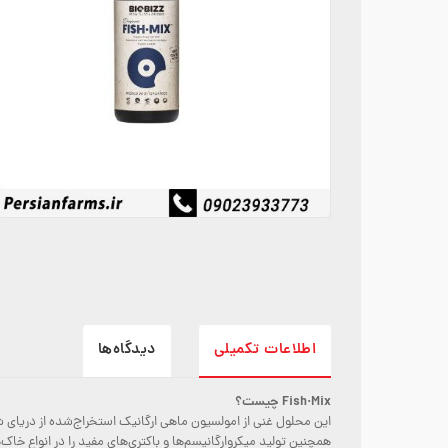
اطلاعات تکمیلی
دیدگاه‌ها
Fish·Mix چیست؟
این محلول غنی از امولسیون ماهی ارگانیک استخراج‌شده از دریای شمال، که با عصاره چغندر قند هلندی ۱۰۰٪ ارگانیک ترکیب