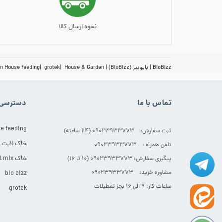
نحوه ارسال کالا
BioBizz
بایوبیز (BioBizz)
House & Garden
grotek
n House feeding
تماس با ما
دسترسی 
e feeding
ثبت سفارش: 09023933773 (۲۴ ساعته)
خاک لایت
تلفن همراه : 09023933773
خاک All mix
پیگیری سفارش: 09023933773 (۱۰ تا ۱۶)
مشاوره خرید: 09023933773
bio bizz
ساعات کار: ۹ الی ۱۶ بجز تعطیلات
grotek