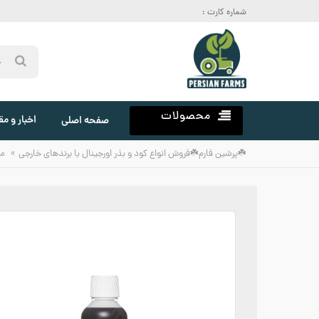
شماره کارت :
محصولات
اخبار و مق
صفحه اصلی
»
☘️پرشین فارم☘️فروش انواع کود و بذر اورجینال با برندهای خارجی
م