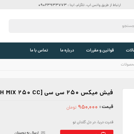
09023933773
ارتباط از طریق واتس اپ، تلگرام، ایتا :
الات
قوانین و مقررات
درباره ما
تماس با ما
حصولات
فیش میکس 250 سی سی [FISH MIX 250 CC]
قیمت :
۹۵۰,۰۰۰
تومان
950000
قدرت دریا، در دل گلدان تو
ارسال به دوستان