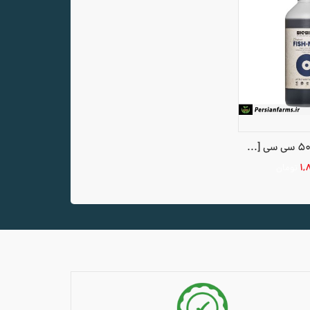
فیش میکس 500 سی سی [fish mix 500 cc]
۱,
تومان
سبد خرید