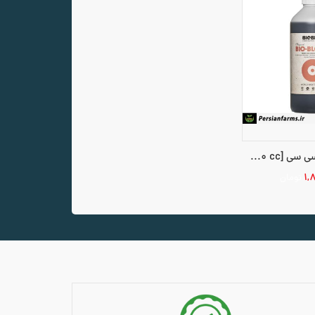
بایو بلوم 500 سی سی [bio bloom 500 cc]
۱,
تومان
سبد خرید