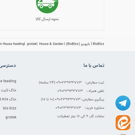
نحوه ارسال کالا
BioBizz
بایوبیز (BioBizz)
House & Garden
grotek
n House feeding
تماس با ما
دسترسی 
e feeding
ثبت سفارش: 09023933773 (۲۴ ساعته)
خاک لایت
تلفن همراه : 09023933773
خاک All mix
پیگیری سفارش: 09023933773 (۱۰ تا ۱۶)
مشاوره خرید: 09023933773
bio bizz
ساعات کار: ۹ الی ۱۶ بجز تعطیلات
grotek