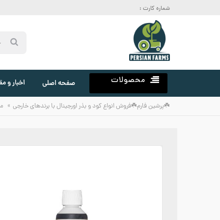
شماره کارت :
محصولات
اخبار و مق
صفحه اصلی
»
☘️پرشین فارم☘️فروش انواع کود و بذر اورجینال با برندهای خارجی
م