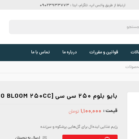
09023933773
ارتباط از طریق واتس اپ، تلگرام، ایتا :
الات
قوانین و مقررات
درباره ما
تماس با ما
حصولات
بایو بلوم 250 سی سی [BIO BLOOM 250CC]
قیمت :
۱,۱۰۰,۰۰۰
تومان
1100000
رژیم غذایی ایده‌آل برای گل‌هایی پرشکوه و سرزنده
ارسال به دوستان