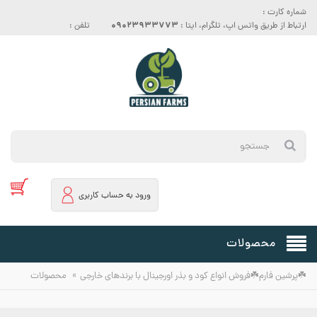
شماره کارت :
09023933773
ارتباط از طریق واتس اپ، تلگرام، ایتا :
تلفن :
ورود به حساب کاربری
محصولات
»
☘️پرشین فارم☘️فروش انواع کود و بذر اورجینال با برندهای خارجی
محصولات