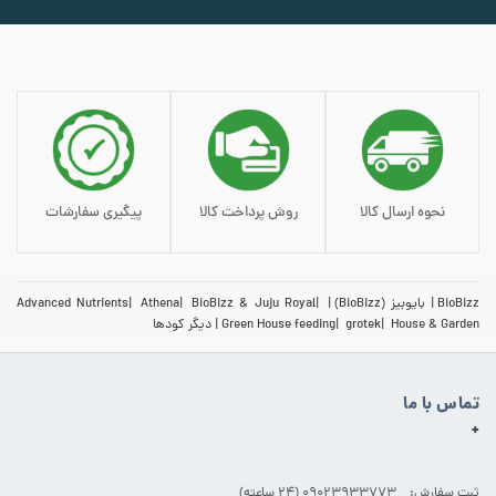
نحوه ارسال کالا
روش پرداخت کالا
پیگیری سفارشات
BioBizz
بایوبیز (BioBizz)
BioBizz & Juju Royal
Athena
Advanced Nutrients
House & Garden
grotek
Green House feeding
دیگر کودها
تماس با ما
+
ثبت سفارش: 09023933773 (۲۴ ساعته)