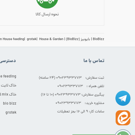
نحوه ارسال کالا
BioBizz
بایوبیز (BioBizz)
House & Garden
grotek
n House feeding
تماس با ما
دسترسی 
e feeding
ثبت سفارش: 09023933773 (۲۴ ساعته)
خاک لایت
تلفن همراه : 09023933773
خاک All mix
پیگیری سفارش: 09023933773 (۱۰ تا ۱۶)
مشاوره خرید: 09023933773
bio bizz
ساعات کار: ۹ الی ۱۶ بجز تعطیلات
grotek