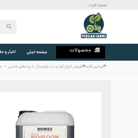
شماره کارت :
محصولات
اخبار و مق
صفحه اصلی
»
☘️پرشین فارم☘️فروش انواع کود و بذر اورجینال با برندهای خارجی
م