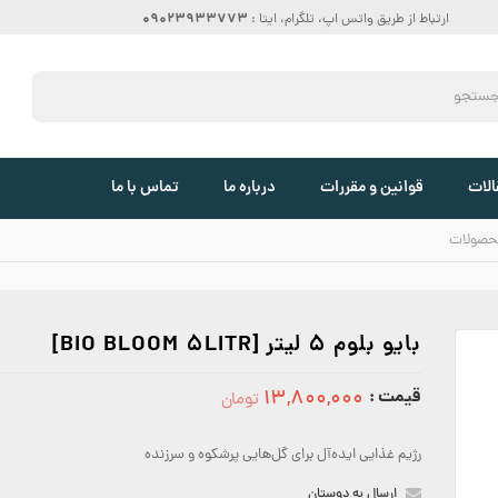
09023933773
ارتباط از طریق واتس اپ، تلگرام، ایتا :
الات
قوانین و مقررات
درباره ما
تماس با ما
حصولات
بایو بلوم 5 لیتر [BIO BLOOM 5LITR]
قیمت :
۱۳,۸۰۰,۰۰۰
تومان
13800000
رژیم غذایی ایده‌آل برای گل‌هایی پرشکوه و سرزنده
ارسال به دوستان