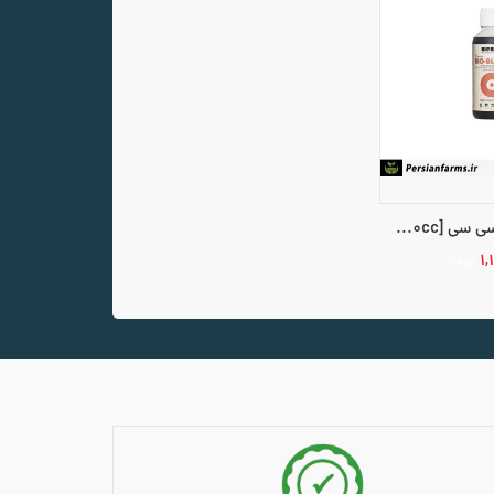
بایو بلوم 250 سی سی [bio bloom 250cc]
۱,
تومان
سبد خرید