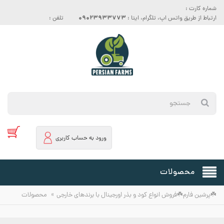
شماره کارت :
09023933773
ارتباط از طریق واتس اپ، تلگرام، ایتا :
تلفن :
ورود به حساب کاربری
محصولات
»
☘️پرشین فارم☘️فروش انواع کود و بذر اورجینال با برندهای خارجی
محصولات