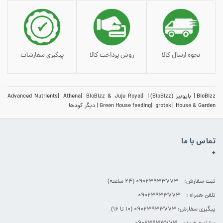
نحوه ارسال کالا
روش پرداخت کالا
پیگیری سفارشات
BioBizz
بایوبیز (BioBizz)
BioBizz & Juju Royal
Athena
Advanced Nutrients
House & Garden
grotek
Green House feeding
دیگر کودها
تماس با ما
+
ثبت سفارش: 09023933773 (۲۴ ساعته)
تلفن همراه : 09023933773
پیگیری سفارش: 09023933773 (۱۰ تا ۱۶)