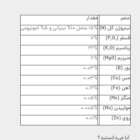
عنصر
مقدار
نیتروژن کل (N)
15% شامل 10% نیتراتی و 5% آمونیومی
فسفر (P₂O₅)
7%
پتاسیم (K₂O)
22%
منیزیم (MgO)
6%
بور (B)
0.03%
مس (Cu)
0.03%
آهن (Fe)
0.12%
منگنز (Mn)
0.05%
مولیبدن (Mo)
0.005%
روی (Zn)
0.01%
آیا می‌دانستید؟