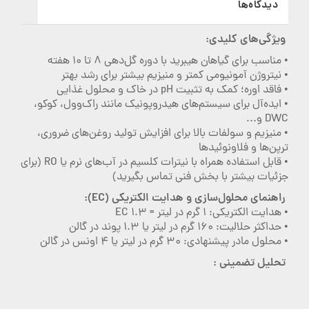
دیدگاه‌ها
ویژگی‌های کلیدی:
• مناسب برای گیاهان هیبرید با دوره گل‌دهی ۸ تا ۱۰ هفته
• نیتروژن آمونیومی کمتر و منیزیم بیشتر برای رشد بهتر
• فاقد اوره؛ کمک به تثبیت pH در خاک و محلول غذایی
• ایده‌آل برای سیستم‌های هیدروپونیک مانند راک‌وول، کوکو،
DWC و...
• منیزیم و سولفات بالا برای افزایش تولید روغن‌های ضروری،
ترپن‌ها و فلاونوئیدها
• قابل استفاده همراه با نیترات کلسیم در آب‌های نرم یا RO (برای
جزئیات بیشتر با بخش فنی تماس بگیرید)
راهنمای محلول‌سازی و هدایت الکتریکی (EC):
• هدایت الکتریکی: 1 گرم در لیتر = 1.3 EC
• حداکثر حلالیت: 160 گرم در لیتر یا 1.3 پوند در گالن
• محلول مادر پیشنهادی: 30 گرم در لیتر یا 4 اونس در گالن
تحلیل تضمینی :