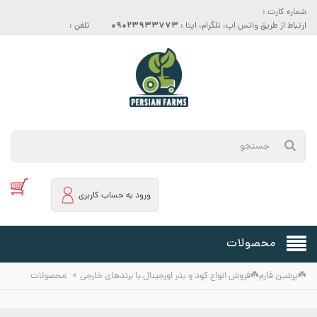
شماره کارت :
09023933773
ارتباط از طریق واتس اپ، تلگرام، ایتا :
تلفن :
ورود به حساب کاربری
محصولات
»
☘️پرشین فارم☘️فروش انواع کود و بذر اورجینال با برندهای خارجی
محصولات