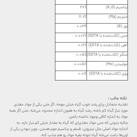
پتاسیم (K₂O)
۲۷٪
منیزیم (Mg)
۸.۲٪
بور (B)
۰.۰۳٪
مس (کلات‌شده با EDTA)
۰.۰۰۲٪
آهن (کلات‌شده با EDTA)
۰.۱۲٪
منگنز (کلات‌شده با EDTA)
۰.۰۵٪
مولیبدن (Mo)
۰.۰۰۵٪
روی (کلات‌شده با EDTA)
۰.۰۱٪
نکته جالب :
تغذیه متعادل برای رشد خوب گیاه خیلی مهمه. اگر حتی یکی از مواد مغذی
مورد نیاز گیاه کم باشه، رشد گیاه به همون اندازه محدود می‌شه، حتی اگر بقیه
مواد به اندازه کافی وجود داشته باشن.
جالبه بدونی که حتی مواد مغذی‌ای که گیاه به مقدار خیلی کم نیاز داره، به
اندازه مواد اصلی مثل نیتروژن، فسفر و پتاسیم مهم هستن. چون نبودن یکی از
اون‌ها باعث می‌شه گیاه نتونه بقیه مواد رو هم جذب کنه.