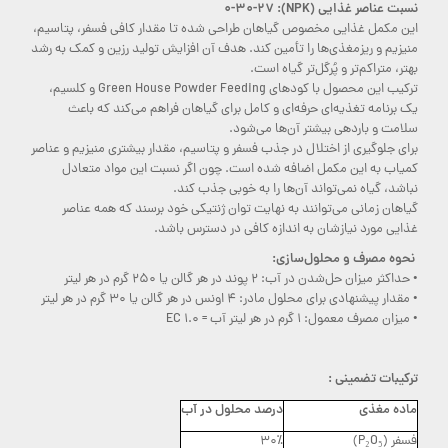
نسبت عناصر غذایی (NPK): ۰-۳۰-۲۷
این مکمل غذایی مخصوص گیاهان طراحی شده تا مقدار کافی فسفر، پتاسیم،
منیزیم و ریزمغذی‌ها را تأمین کند. هدف آن افزایش تولید رزین و کمک به رشد
بهتر، متراکم‌تر و پُرگل‌تر گیاه است.
ترکیب این محصول با کودهای Green House Powder Feeding و کلسیم،
یک برنامه تغذیه‌ای حرفه‌ای و کامل برای گیاهان فراهم می‌کند که باعث
سلامت و باردهی بیشتر آن‌ها می‌شود.
برای جلوگیری از اختلال در جذب فسفر و پتاسیم، مقدار بیشتری منیزیم و عناصر
کمیاب به این مکمل اضافه شده است. چون اگر نسبت این مواد متعادل
نباشد، گیاه نمی‌تواند آن‌ها را به خوبی جذب کند.
گیاهان زمانی می‌توانند به نهایت توان ژنتیکی خود برسند که همه عناصر
غذایی مورد نیازشان به اندازه کافی در دسترس باشد.
نحوه مصرف و محلول‌سازی:
• حداکثر میزان حل‌شدن در آب: ۲ پوند در هر گالن یا ۲۵۰ گرم در هر لیتر
• مقدار پیشنهادی برای محلول مادر: ۴ اونس در هر گالن یا ۳۰ گرم در هر لیتر
• میزان مصرف معمول: ۱ گرم در هر لیتر آب = ۱.۰ EC
ترکیبات تضمینی :
ماده مغذی
درصد محلول در آب
فسفر (P₂O₅)
۳۰٪