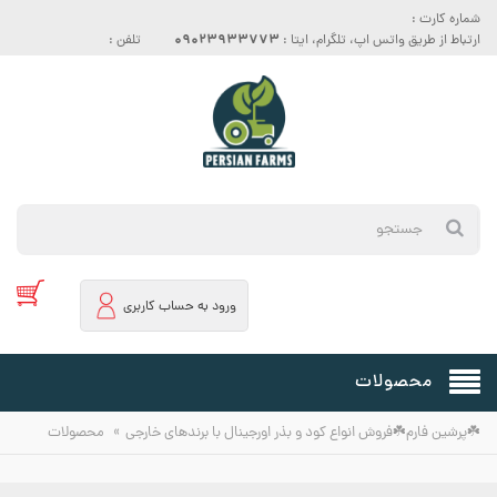
شماره کارت :
09023933773
ارتباط از طریق واتس اپ، تلگرام، ایتا :
تلفن :
ورود به حساب کاربری
محصولات
»
☘️پرشین فارم☘️فروش انواع کود و بذر اورجینال با برندهای خارجی
محصولات