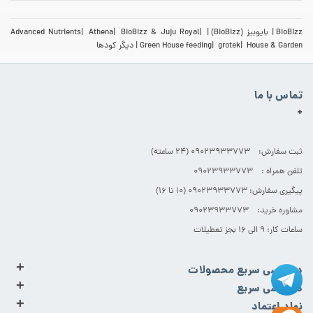
BioBizz
بایوبیز (BioBizz)
BioBizz & Juju Royal
Athena
Advanced Nutrients
House & Garden
grotek
Green House feeding
دیگر کودها
تماس با ما
+
ثبت سفارش: 09023933773 (۲۴ ساعته)
تلفن همراه : 09023933773
پیگیری سفارش: 09023933773 (۱۰ تا ۱۶)
مشاوره خرید: 09023933773
ساعات کار: ۹ الی ۱۶ بجز تعطیلات
+
دسترسی سریع محصولات
+
دسترسی سریع
+
نماد اعتماد