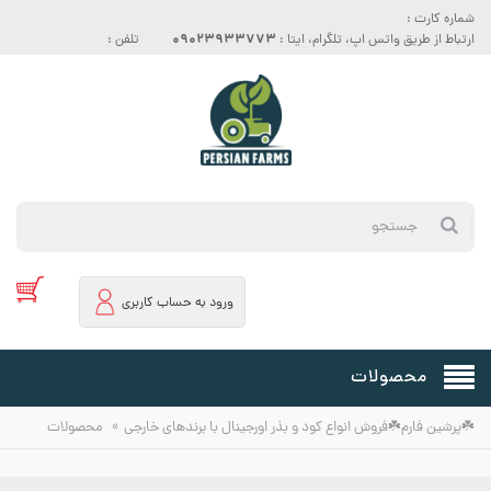
شماره کارت :
09023933773
ارتباط از طریق واتس اپ، تلگرام، ایتا :
تلفن :
ورود به حساب کاربری
محصولات
»
☘️پرشین فارم☘️فروش انواع کود و بذر اورجینال با برندهای خارجی
محصولات