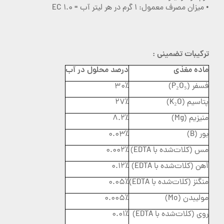
• میزان مصرف معمول: ۱ گرم در هر لیتر آب = ۱.۰ EC
ترکیبات تضمینی :
ماده مغذی
درصد محلول در آب
فسفر (P₂O₅)
۳۰٪
پتاسیم (K₂O)
۲۷٪
منیزیم (Mg)
۸.۲٪
بور (B)
۰.۰۳٪
مس (کلات‌شده با EDTA)
۰.۰۰۲٪
آهن (کلات‌شده با EDTA)
۰.۱۲٪
منگنز (کلات‌شده با EDTA)
۰.۰۵٪
مولیبدن (Mo)
۰.۰۰۵٪
روی (کلات‌شده با EDTA)
۰.۰۱٪