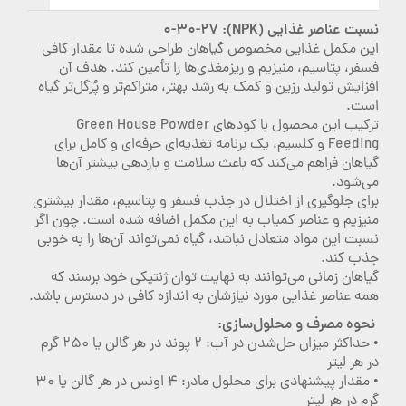
نسبت عناصر غذایی (NPK): ۰-۳۰-۲۷
این مکمل غذایی مخصوص گیاهان طراحی شده تا مقدار کافی
فسفر، پتاسیم، منیزیم و ریزمغذی‌ها را تأمین کند. هدف آن
افزایش تولید رزین و کمک به رشد بهتر، متراکم‌تر و پُرگل‌تر گیاه
است.
ترکیب این محصول با کودهای Green House Powder
Feeding و کلسیم، یک برنامه تغذیه‌ای حرفه‌ای و کامل برای
گیاهان فراهم می‌کند که باعث سلامت و باردهی بیشتر آن‌ها
می‌شود.
برای جلوگیری از اختلال در جذب فسفر و پتاسیم، مقدار بیشتری
منیزیم و عناصر کمیاب به این مکمل اضافه شده است. چون اگر
نسبت این مواد متعادل نباشد، گیاه نمی‌تواند آن‌ها را به خوبی
جذب کند.
گیاهان زمانی می‌توانند به نهایت توان ژنتیکی خود برسند که
همه عناصر غذایی مورد نیازشان به اندازه کافی در دسترس باشد.
نحوه مصرف و محلول‌سازی:
• حداکثر میزان حل‌شدن در آب: ۲ پوند در هر گالن یا ۲۵۰ گرم
در هر لیتر
• مقدار پیشنهادی برای محلول مادر: ۴ اونس در هر گالن یا ۳۰
گرم در هر لیتر