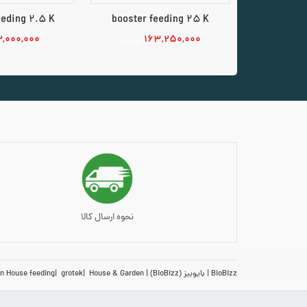
eeding 2.5 K
booster feeding 25 K
۲,۰۰۰,۰۰۰
۱۶۳,۲۵۰,۰۰۰
تومان
افزودن به سبد خرید
افزودن به س
نحوه ارسال کالا
BioBizz
بایوبیز (BioBizz)
House & Garden
grotek
n House feeding