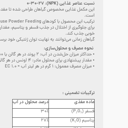
نسبت عناصر غذایی (NPK): ۰-۳۰-۲۷
این مکمل غذایی مخصوص گیاهان طراحی شده تا مقدار کافی
است.
ترکیب این محصول با کودهای Green House Powder Feeding و کلسیم، یک برنامه تغذیه‌ای حرفه‌ای و کامل برای گیاهان فراهم می‌کند که باعث سلامت و باردهی بیشتر آن‌ها می‌شود.
برای جلوگیری از اختلال در جذب فسفر و پتاسیم، مقدار 
خوبی جذب کند.
گیاهان زمانی می‌توانند به نهایت توان ژنتیکی خود برس
نحوه مصرف و محلول‌سازی:
• حداکثر میزان حل‌شدن در آب: ۲ پوند در هر گالن یا ۲۵۰ گرم در هر لیتر
• مقدار پیشنهادی برای محلول مادر: ۴ اونس در هر گالن یا ۳۰ گرم در هر لیتر
• میزان مصرف معمول: ۱ گرم در هر لیتر آب = ۱.۰ EC
ترکیبات تضمینی :
ماده مغذی
درصد محلول در آب
فسفر (P₂O₅)
۳۰٪
پتاسیم (K₂O)
۲۷٪