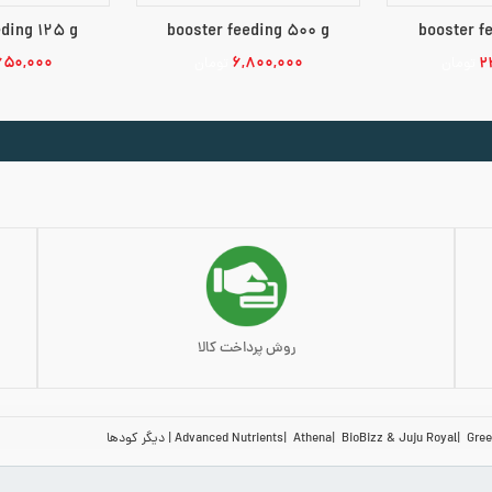
eding 125 g
booster feeding 500 g
booster f
۶۵۰,۰۰۰
۶,۸۰۰,۰۰۰
۲
تومان
تومان
بد خرید
افزودن به سبد خرید
افزودن به 
روش پرداخت کالا
Gree
BioBizz & Juju Royal
Athena
Advanced Nutrients
دیگر کودها