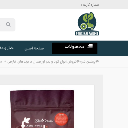
شماره کارت :
محصولات
اخبار و مق
صفحه اصلی
»
☘️پرشین فارم☘️فروش انواع کود و بذر اورجینال با برندهای خارجی
م