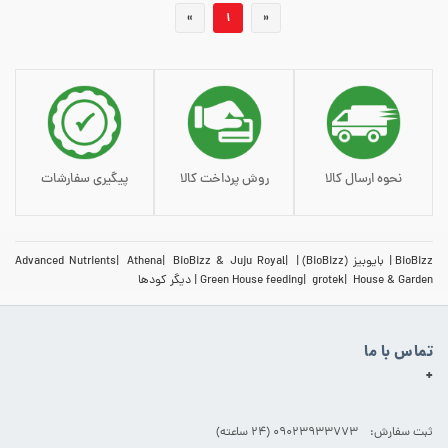
«
1
»
افزودن به سبد خرید
نحوه ارسال کالا
روش پرداخت کالا
پیگیری سفارشات
BioBizz
بایوبیز (BioBizz)
BioBizz & Juju Royal
Athena
Advanced Nutrients
House & Garden
grotek
Green House feeding
دیگر کودها
تماس با ما
+
ثبت سفارش: 09023933773 (۲۴ ساعته)