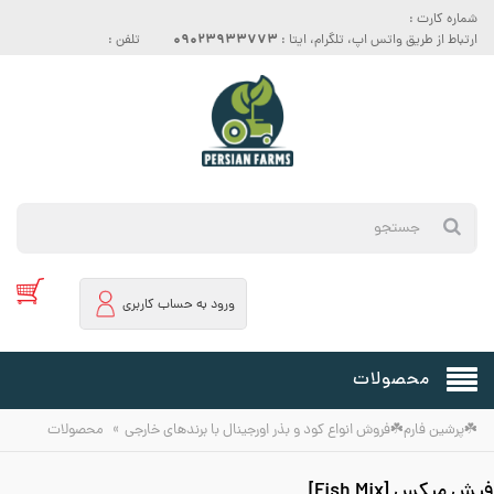
شماره کارت :
09023933773
ارتباط از طریق واتس اپ، تلگرام، ایتا :
تلفن :
ورود به حساب کاربری
محصولات
»
☘️پرشین فارم☘️فروش انواع کود و بذر اورجینال با برندهای خارجی
محصولات
فیش میکس [Fish Mix]