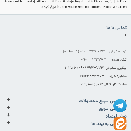
BioBizz
بایوبیز (BioBizz)
BioBizz & Juju Royal
Athena
Advanced Nutrients
House & Garden
grotek
Green House feeding
دیگر کودها
تماس با ما
+
ثبت سفارش: 09023933773 (۲۴ ساعته)
تلفن همراه : 09023933773
پیگیری سفارش: 09023933773 (۱۰ تا ۱۶)
مشاوره خرید: 09023933773
ساعات کار: ۹ الی ۱۶ بجز تعطیلات
+
دسترسی سریع محصولات
+
دسترسی سریع
+
نماد اعتماد
+
دسترسی به برند ها