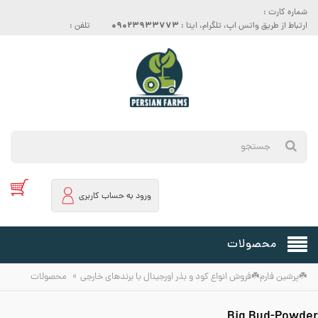
شماره کارت :
09023933773
ارتباط از طریق واتس اپ، تلگرام، ایتا :
تلفن :
ورود به حساب کاربری
محصولات
»
☘️پرشین فارم☘️فروش انواع کود و بذر اورجینال با برندهای خارجی
محصولات
Big Bud-Powder