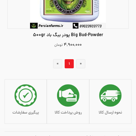
Big Bud-Powder پودر بیگ باد 500gr
۴,۹۰۰,۰۰۰
تومان
4900000
«
1
»
افزودن به سبد خرید
نحوه ارسال کالا
روش پرداخت کالا
پیگیری سفارشات