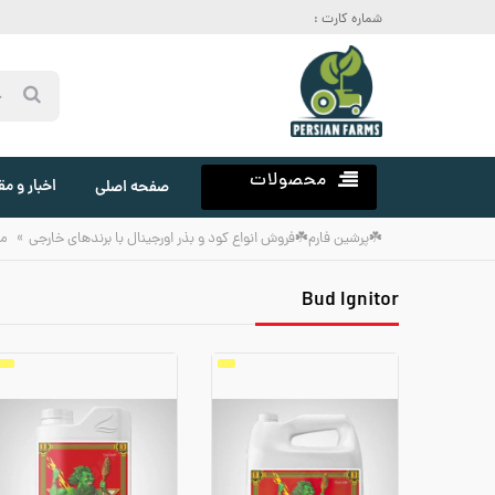
شماره کارت :
محصولات
اخبار و مق
صفحه اصلی
»
☘️پرشین فارم☘️فروش انواع کود و بذر اورجینال با برندهای خارجی
م
Bud Ignitor