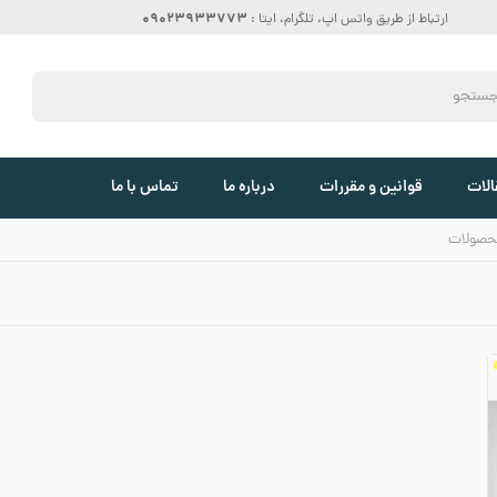
09023933773
ارتباط از طریق واتس اپ، تلگرام، ایتا :
الات
قوانین و مقررات
درباره ما
تماس با ما
حصولات