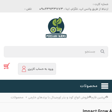
شماره کارت :
09023933773
ارتباط از طریق واتس اپ، تلگرام، ایتا :
تلفن :
ورود به حساب کاربری
محصولات
»
☘️پرشین فارم☘️فروش انواع کود و بذر اورجینال با برندهای خارجی
محصولات
Impact Grow A