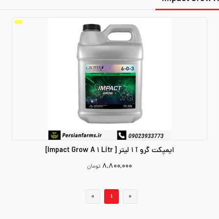
ایمپکت گرو آ 1 لیتر [ Impact Grow A 1 Litr]
۸,۸۰۰,۰۰۰
تومان
8800000
«
1
»
افزودن به سبد خرید