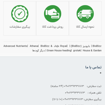
نحوه ارسال کالا
روش پرداخت کالا
پیگیری سفارشات
BioBizz
بایوبیز (BioBizz)
BioBizz & Juju Royal
Athena
Advanced Nutrients
House & Garden
grotek
Green House feeding
دیگر کودها
تماس با ما
+
ثبت سفارش: 09023933773 (۲۴ ساعته)
تلفن همراه : 09023933773
پیگیری سفارش: 09023933773 (۱۰ تا ۱۶)