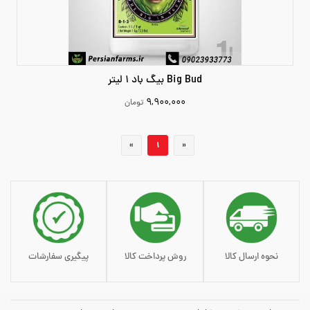
Big Bud بیگ باد 1 لیتر
۹,۹۰۰,۰۰۰
تومان
9900000
«
1
»
افزودن به سبد خرید
نحوه ارسال کالا
روش پرداخت کالا
پیگیری سفارشات