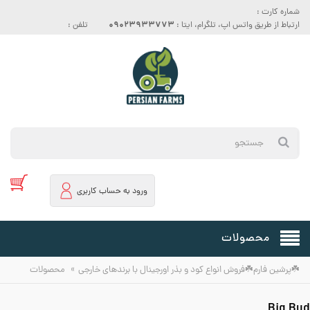
شماره کارت :
09023933773
ارتباط از طریق واتس اپ، تلگرام، ایتا :
تلفن :
ورود به حساب کاربری
محصولات
»
☘️پرشین فارم☘️فروش انواع کود و بذر اورجینال با برندهای خارجی
محصولات
Big Bud