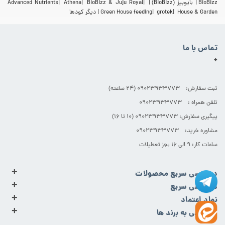
BioBizz
بایوبیز (BioBizz)
BioBizz & Juju Royal
Athena
Advanced Nutrients
House & Garden
grotek
Green House feeding
دیگر کودها
تماس با ما
+
ثبت سفارش: 09023933773 (۲۴ ساعته)
تلفن همراه : 09023933773
پیگیری سفارش: 09023933773 (۱۰ تا ۱۶)
مشاوره خرید: 09023933773
ساعات کار: ۹ الی ۱۶ بجز تعطیلات
+
دسترسی سریع محصولات
+
دسترسی سریع
+
نماد اعتماد
+
دسترسی به برند ها