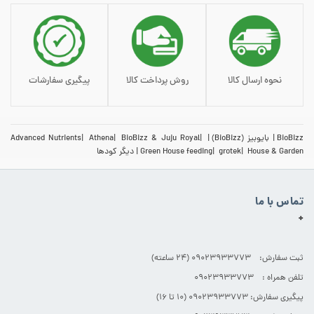
نحوه ارسال کالا
روش پرداخت کالا
پیگیری سفارشات
BioBizz
بایوبیز (BioBizz)
BioBizz & Juju Royal
Athena
Advanced Nutrients
House & Garden
grotek
Green House feeding
دیگر کودها
تماس با ما
+
ثبت سفارش: 09023933773 (۲۴ ساعته)
تلفن همراه : 09023933773
پیگیری سفارش: 09023933773 (۱۰ تا ۱۶)