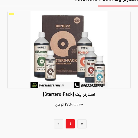
استارتر پک [Starters·Pack]
۱۷,۱۰۰,۰۰۰
تومان
17100000
«
1
»
افزودن به سبد خرید