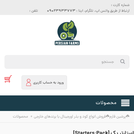
شماره کارت :
09023933773
ارتباط از طریق واتس اپ، تلگرام، ایتا :
تلفن :
ورود به حساب کاربری
محصولات
»
☘️پرشین فارم☘️فروش انواع کود و بذر اورجینال با برندهای خارجی
محصولات
استارتر پک [Starters·Pack]